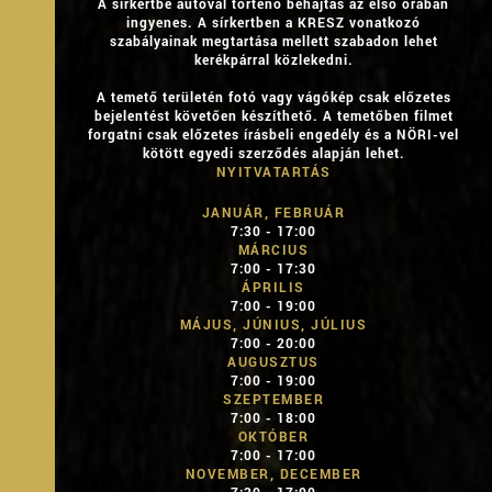
A sírkertbe autóval történő behajtás az első órában
ingyenes. A sírkertben a KRESZ vonatkozó
szabályainak megtartása mellett szabadon lehet
kerékpárral közlekedni.
A temető területén fotó vagy vágókép csak előzetes
bejelentést követően készíthető. A temetőben filmet
forgatni csak előzetes írásbeli engedély és a NÖRI-vel
kötött egyedi szerződés alapján lehet.
NYITVATARTÁS
JANUÁR, FEBRUÁR
7:30 - 17:00
MÁRCIUS
7:00 - 17:30
ÁPRILIS
7:00 - 19:00
MÁJUS, JÚNIUS, JÚLIUS
7:00 - 20:00
AUGUSZTUS
7:00 - 19:00
SZEPTEMBER
7:00 - 18:00
OKTÓBER
7:00 - 17:00
NOVEMBER, DECEMBER
7:30 - 17:00