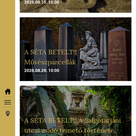
2026.08.15. 10:00
A SÉTA BETELT!!
Művészparcellák
2026.08.29. 10:00
A SÉTA BETELT!! A Salgótarjáni
utcai zsidó temető története.