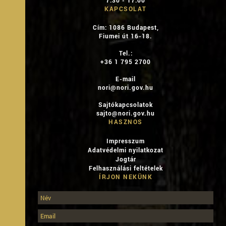
KAPCSOLAT
Cím: 1086 Budapest,
Fiumei út 16-18.
Tel.:
+36 1 795 2700
E-mail
nori@nori.gov.hu
Sajtókapcsolatok
sajto@nori.gov.hu
HASZNOS
Impresszum
Adatvédelmi nyilatkozat
Jogtár
Felhasználási feltételek
ÍRJON NEKÜNK