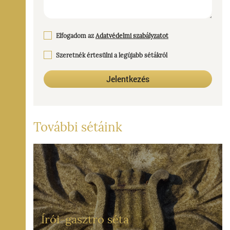
Elfogadom az
Adatvédelmi szabályzatot
Szeretnék értesülni a legújabb sétákról
Jelentkezés
További sétáink
Írói-gasztro séta