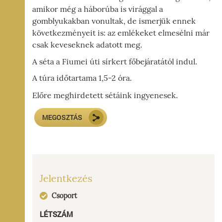
I-
amikor még a háborúba is virággal a
gomblyukakban vonultak, de ismerjük ennek
ÁG,
következményeit is: az emlékeket elmesélni már
YZET
csak keveseknek adatott meg.
A séta a Fiumei úti sírkert főbejáratától indul.
A túra időtartama 1,5-2 óra.
Előre meghirdetett sétáink ingyenesek.
MEGOSZTÁS
Jelentkezés
Csoport
LÉTSZÁM