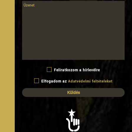
Feliratkozom a hírlevélre
Elfogadom az
Adatvédelmi feltételeket
B
ARJÁNI