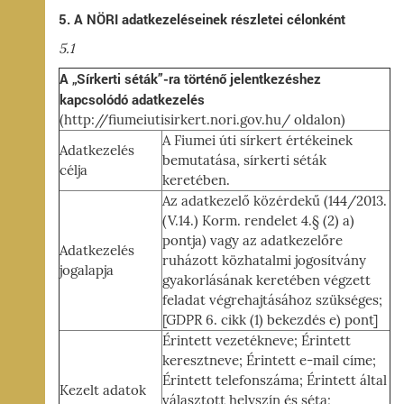
5. A NÖRI adatkezeléseinek részletei célonként
5.1
A „Sírkerti séták”-ra történő jelentkezéshez
kapcsolódó adatkezelés
(http://fiumeiutisirkert.nori.gov.hu/ oldalon)
A Fiumei úti sírkert értékeinek
Adatkezelés
bemutatása, sírkerti séták
célja
keretében.
Az adatkezelő közérdekű (144/2013.
(V.14.) Korm. rendelet 4.§ (2) a)
pontja) vagy az adatkezelőre
Adatkezelés
ruházott közhatalmi jogosítvány
jogalapja
gyakorlásának keretében végzett
feladat végrehajtásához szükséges;
[GDPR 6. cikk (1) bekezdés e) pont]
Érintett vezetékneve; Érintett
keresztneve; Érintett e-mail címe;
Érintett telefonszáma; Érintett által
Kezelt adatok
választott helyszín és séta;