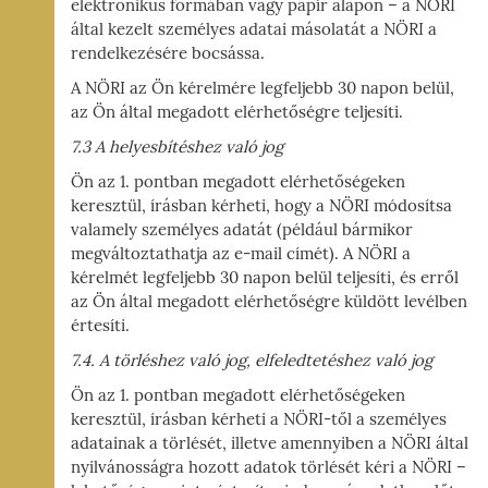
elektronikus formában vagy papír alapon – a NÖRI
által kezelt személyes adatai másolatát a NÖRI a
rendelkezésére bocsássa.
A NÖRI az Ön kérelmére legfeljebb 30 napon belül,
az Ön által megadott elérhetőségre teljesíti.
7.3 A helyesbítéshez való jog
Ön az 1. pontban megadott elérhetőségeken
keresztül, írásban kérheti, hogy a NÖRI módosítsa
valamely személyes adatát (például bármikor
megváltoztathatja az e-mail címét). A NÖRI a
kérelmét legfeljebb 30 napon belül teljesíti, és erről
az Ön által megadott elérhetőségre küldött levélben
értesíti.
7.4. A törléshez való jog, elfeledtetéshez való jog
Ön az 1. pontban megadott elérhetőségeken
keresztül, írásban kérheti a NÖRI-től a személyes
adatainak a törlését, illetve amennyiben a NÖRI által
nyilvánosságra hozott adatok törlését kéri a NÖRI –