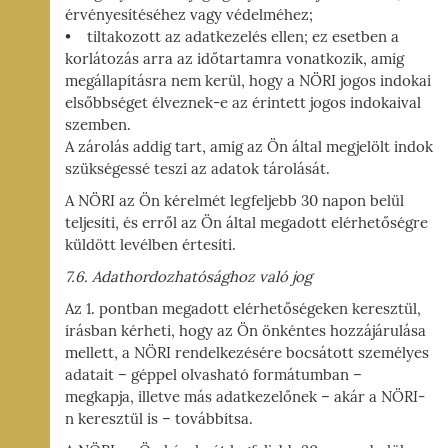
érvényesítéséhez vagy védelméhez;
• tiltakozott az adatkezelés ellen; ez esetben a
korlátozás arra az időtartamra vonatkozik, amíg
megállapításra nem kerül, hogy a NÖRI jogos indokai
elsőbbséget élveznek-e az érintett jogos indokaival
szemben.
A zárolás addig tart, amíg az Ön által megjelölt indok
szükségessé teszi az adatok tárolását.
A NÖRI az Ön kérelmét legfeljebb 30 napon belül
teljesíti, és erről az Ön által megadott elérhetőségre
küldött levélben értesíti.
7.6. Adathordozhatósághoz való jog
Az 1. pontban megadott elérhetőségeken keresztül,
írásban kérheti, hogy az Ön önkéntes hozzájárulása
mellett, a NÖRI rendelkezésére bocsátott személyes
adatait – géppel olvasható formátumban –
megkapja, illetve más adatkezelőnek – akár a NÖRI-
n keresztül is – továbbítsa.