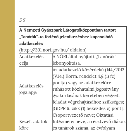
5.5
A Nemzeti Gyászpark Látogatóközpontban tartott
„Tanórák”-ra történő jelentkezéshez kapcsolódó
adatkezelés
(http://301.nori.gov.hu/ oldalon)
Adatkezelés
A NÖRI által nyújtott „Tanórák”
célja
lebonyolítása.
Az adatkezelő közérdekű (144/2013.
(V.14.) Korm. rendelet 4.§ (1) fc)
pontja) vagy az adatkezelőre
Adatkezelés
ruházott közhatalmi jogosítvány
jogalapja
gyakorlásának keretében végzett
feladat végrehajtásához szükséges;
[GDPR 6. cikk (1) bekezdés e) pont].
Csoportvezető neve; Oktatási
Kezelt adatok
Intézmény neve; a résztvevő diákok
köre
és tanárok száma, az évfolyam