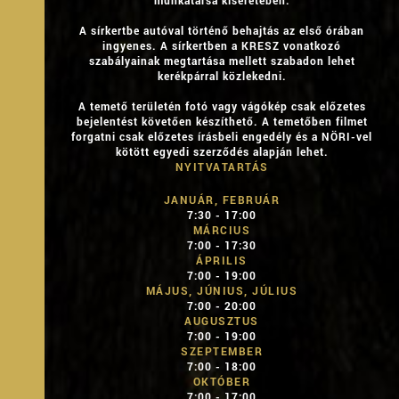
munkatársa kíséretében.
A sírkertbe autóval történő behajtás az első órában
ingyenes. A sírkertben a KRESZ vonatkozó
szabályainak megtartása mellett szabadon lehet
kerékpárral közlekedni.
A temető területén fotó vagy vágókép csak előzetes
bejelentést követően készíthető. A temetőben filmet
forgatni csak előzetes írásbeli engedély és a NÖRI-vel
kötött egyedi szerződés alapján lehet.
NYITVATARTÁS
JANUÁR, FEBRUÁR
7:30 - 17:00
MÁRCIUS
7:00 - 17:30
ÁPRILIS
7:00 - 19:00
MÁJUS, JÚNIUS, JÚLIUS
7:00 - 20:00
AUGUSZTUS
7:00 - 19:00
SZEPTEMBER
7:00 - 18:00
OKTÓBER
7:00 - 17:00