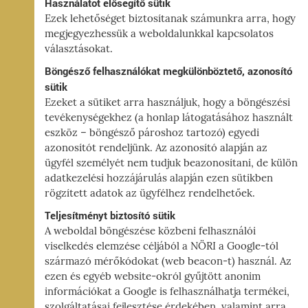
Használatot elősegítő sütik
Ezek lehetőséget biztosítanak számunkra arra, hogy
megjegyezhessük a weboldalunkkal kapcsolatos
választásokat.
Böngésző felhasználókat megkülönböztető, azonosító
sütik
Ezeket a sütiket arra használjuk, hogy a böngészési
tevékenységekhez (a honlap látogatásához használt
eszköz – böngésző pároshoz tartozó) egyedi
azonosítót rendeljünk. Az azonosító alapján az
ügyfél személyét nem tudjuk beazonosítani, de külön
adatkezelési hozzájárulás alapján ezen sütikben
rögzített adatok az ügyfélhez rendelhetőek.
Teljesítményt biztosító sütik
A weboldal böngészése közbeni felhasználói
viselkedés elemzése céljából a NÖRI a Google-tól
származó mérőkódokat (web beacon-t) használ. Az
ezen és egyéb website-okról gyűjtött anonim
információkat a Google is felhasználhatja termékei,
szolgáltatásai fejlesztése érdekében, valamint arra,