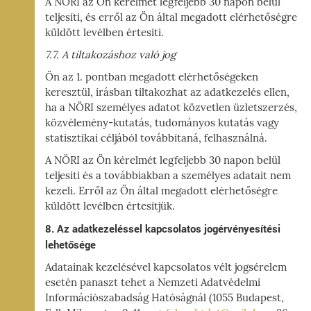
A NÖRI az Ön kérelmét legfeljebb 30 napon belül
teljesíti, és erről az Ön által megadott elérhetőségre
küldött levélben értesíti.
7.7. A tiltakozáshoz való jog
Ön az 1. pontban megadott elérhetőségeken
keresztül, írásban tiltakozhat az adatkezelés ellen,
ha a NÖRI személyes adatot közvetlen üzletszerzés,
közvélemény-kutatás, tudományos kutatás vagy
statisztikai céljából továbbítaná, felhasználná.
A NÖRI az Ön kérelmét legfeljebb 30 napon belül
teljesíti és a továbbiakban a személyes adatait nem
kezeli. Erről az Ön által megadott elérhetőségre
küldött levélben értesítjük.
8. Az adatkezeléssel kapcsolatos jogérvényesítési
lehetősége
Adatainak kezelésével kapcsolatos vélt jogsérelem
esetén panaszt tehet a Nemzeti Adatvédelmi
Információszabadság Hatóságnál (1055 Budapest,