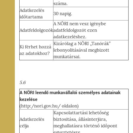
száma.
Adatkezelés
30 napig.
időtartama
A NÖRI nem vesz igénybe
Adatfeldolgozók
adatfeldolgozót ezen
adatkezeléshez.
Kizárólag a NÖRI „Tanórák”
Ki férhet hozzá
lebonyolításával megbízott
az adatokhoz?
munkatársai.
5.6
A NÖRI leendő munkavállalói személyes adatainak
kezelése
(http:/nori.gov.hu/ oldalon)
Kapcsolattartási lehetőség
Adatkezelés
biztosítása, állásinterjúra,
célja
meghallatásra történő időpont
egyeztetésre.