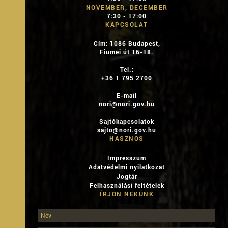
NOVEMBER, DECEMBER
7:30 - 17:00
KAPCSOLAT
Cím: 1086 Budapest,
Fiumei út 16-18.
Tel.:
+36 1 795 2700
E-mail
nori@nori.gov.hu
Sajtókapcsolatok
sajto@nori.gov.hu
HASZNOS
Impresszum
Adatvédelmi nyilatkozat
Jogtár
Felhasználási feltételek
ÍRJON NEKÜNK