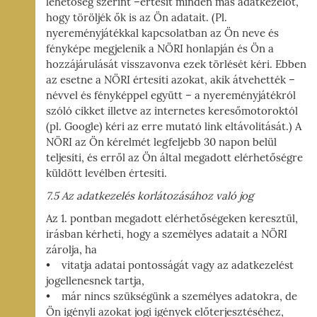
lehetőség szerint –értesít minden más adatkezelőt,
hogy töröljék ők is az Ön adatait. (Pl.
nyereményjátékkal kapcsolatban az Ön neve és
fényképe megjelenik a NÖRI honlapján és Ön a
hozzájárulását visszavonva ezek törlését kéri. Ebben
az esetne a NÖRI értesíti azokat, akik átvehették –
névvel és fényképpel együtt – a nyereményjátékról
szóló cikket illetve az internetes keresőmotoroktól
(pl. Google) kéri az erre mutató link eltávolítását.) A
NÖRI az Ön kérelmét legfeljebb 30 napon belül
teljesíti, és erről az Ön által megadott elérhetőségre
küldött levélben értesíti.
7.5 Az adatkezelés korlátozásához való jog
Az 1. pontban megadott elérhetőségeken keresztül,
írásban kérheti, hogy a személyes adatait a NÖRI
zárolja, ha
• vitatja adatai pontosságát vagy az adatkezelést
jogellenesnek tartja,
• már nincs szükségünk a személyes adatokra, de
Ön igényli azokat jogi igények előterjesztéséhez,