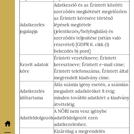
Adatkezelő és az Érintett közötti
szerződés megkötését megelőzően
az Érintett kérésére történő
Adatkezelés
lépések megtétele
jogalapja
(jelentkezés/helyfoglalás) és
szerződés teljesítése (sétán való
részvétel) [GDPR 6. cikk (1)
bekezdés b) pont]
Érintett vezetékneve; Érintett
Kezelt adatok
keresztneve; Érintett e-mail címe;
köre
Érintett telefonszáma; Érintett által
megrendelt kiadvány címe.
Áfás számla igény esetén, a számlán
Adatkezelés
megadott adatköröket 8 évig;
időtartama
minden további adatkört a kiadvány
átvételéig.
A NÖRI nem vesz igénybe
Adatfeldolgozók
adatfeldolgozót ezen
adatkezeléshez.
Kizárólag a megrendelés