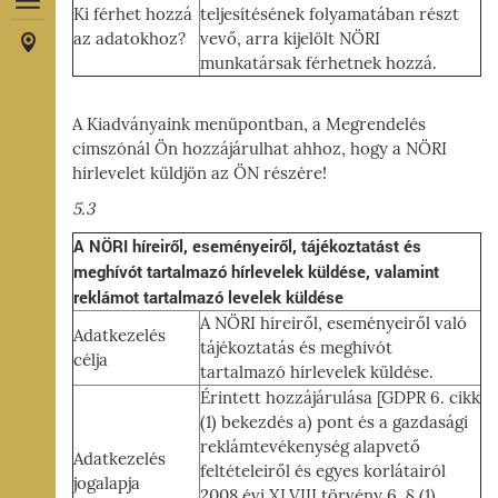
Ki férhet hozzá
teljesítésének folyamatában részt
az adatokhoz?
vevő, arra kijelölt NÖRI
munkatársak férhetnek hozzá.
A Kiadványaink menüpontban, a Megrendelés
címszónál Ön hozzájárulhat ahhoz, hogy a NÖRI
hírlevelet küldjön az ÖN részére!
5.3
A NÖRI híreiről, eseményeiről, tájékoztatást és
meghívót tartalmazó hírlevelek küldése, valamint
reklámot tartalmazó levelek küldése
A NÖRI híreiről, eseményeiről való
Adatkezelés
tájékoztatás és meghívót
célja
tartalmazó hírlevelek küldése.
Érintett hozzájárulása [GDPR 6. cikk
(1) bekezdés a) pont és a gazdasági
reklámtevékenység alapvető
Adatkezelés
feltételeiről és egyes korlátairól
jogalapja
2008 évi XLVIII törvény 6. § (1)