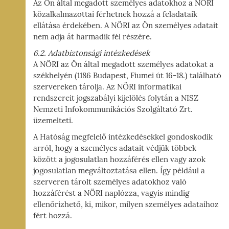
Az Ön által megadott személyes adatokhoz a NÖRI
közalkalmazottai férhetnek hozzá a feladataik
ellátása érdekében. A NÖRI az Ön személyes adatait
nem adja át harmadik fél részére.
6.2. Adatbiztonsági intézkedések
A NÖRI az Ön által megadott személyes adatokat a
székhelyén (1186 Budapest, Fiumei út 16-18.) található
szervereken tárolja. Az NÖRI informatikai
rendszereit jogszabályi kijelölés folytán a NISZ
Nemzeti Infokommunikációs Szolgáltató Zrt.
üzemelteti.
A Hatóság megfelelő intézkedésekkel gondoskodik
arról, hogy a személyes adatait védjük többek
között a jogosulatlan hozzáférés ellen vagy azok
jogosulatlan megváltoztatása ellen. Így például a
szerveren tárolt személyes adatokhoz való
hozzáférést a NÖRI naplózza, vagyis mindig
ellenőrizhető, ki, mikor, milyen személyes adataihoz
fért hozzá.