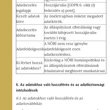
Adatkezelés
Hozzájárulás [GDPR 6. cikk (1)
jogalapja
bekezdés a) pont].
Kezelt adatok
Az önéletrajzban önként megadott
köre
adatkörök.
Az álláspályázat elbírálásáig vagy
Adatkezelés
további kifejezett hozzájárulás
időtartama
esetén 1 évig.
A NÖRI nem vesz igénybe
Adatfeldolgozók
adatfeldolgozót ezen
adatkezeléshez.
Kizárólag a NÖRI humánpolitikai és
Ki férhet hozzá
az álláspályázatok elbírálásának
az adatokhoz?
feladataival megbízott munkatársai.
6. Az adatokhoz való hozzáférés és az adatbiztonsági
intézkedések
6.1. Az adatokhoz való hozzáférés és az
adattovábbítás