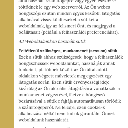
által használt számítógépre vagy egyéb eszközre
töltődnek le egy web szerverről. Az Ön webes
böngészője ezután minden egyes későbbi látogatás
alkalmával visszaküldi ezeket a sütiket a
weboldalnak, így az felismeri Önt, és megjegyzi a
beállításait (például a felhasználói preferenciákat).
4.1 Weboldalainkon használt sütik
Feltétlenül szükséges, munkamenet (session) sütik
Ezek a sütik ahhoz szükségesek, hogy a felhasználók
böngészhessék weboldalunkat, használják annak
funkcióit, pl. többek között az Ön által adott
oldalakon végzett műveletek megjegyzését egy
látogatás során. Ezen sütik érvényességi ideje
kizárólag az Ön aktuális látogatására vonatkozik, a
munkamenet végeztével, illetve a böngésző
bezárásával a sütik e fajtája automatikusan törlődik
a számítógépéről. Ne feledje, ezen cookie-k
alkalmazása nélkül nem tudjuk garantálni Önnek
weboldalunk használatát.