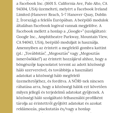
a Facebook Inc. (1601 S. California Ave, Palo Alto, CA
94304, USA) üzemelteti, melyért a Facebook Ireland
Limited (Hanover Reach, 5-7 Hanover Quay, Dublin
2, Írország) a felelős Európában. A beépülő modulok
általában Facebook logóval vannak megjelölve. A
Facebook mellett a honlap a „Google+” (szolgáltató:
Google Inc., Amphitheatre Parkway, Mountain View,
CA 94043, USA), beépülő moduljait is használja.
Amennyiben az érintett a megfelelő gombra kattint
(pl.: „Továbbítás”, „Megosztás” vagy „Megosztás
ismerősökkel”) az érintett hozzájárul ahhoz, hogy a
böngészője kapcsolatot teremt az adott közösségi
háló szervereivel, és továbbítja a használati
adatokat a közösségi háló megfelelő
üzemeltetőjéhez, és fordítva. A NÖRI-nek nincsen
ráhatása arra, hogy a közösségi hálók ezt követően
milyen jellegű és terjedelmű adatokat gyűjtenek. A
közösségi háló szolgáltató felhasználói profilként
tárolja az érintettről gyűjtött adatokat és azokat
reklámozás, piackutatás és/vagy a honlap