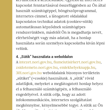
kerülhetnek a kezelésünkbe: egyfelől az internetes
kapcsolat fenntartásával összefüggésben az Ön által
használt számítógéppel, böngészőprogrammal,
internetes címmel, a látogatott oldalakkal
kapcsolatos technikai adatok (cookies=sütik)
automatikusan képződnek számítógépes
rendszerünkben, másfelől Ön is megadhatja nevét,
elérhetőségét vagy más adatait, ha a honlap
használata során személyes kapcsolatba kíván lépni
velünk.
4. „Sütik” használata a weboldalon
A
intezet.nori.gov.hu
,
fiumeiutisirkert.nori.gov.hu
,
zsidotemeto.nori.gov.hu
,
emlekhelyeknapja.hu
,
301.nori.gov.hu
weboldalaink bizonyos területein
„sütiket” (=cookie) használunk. A „sütik” rövid
adatfájlok, melyeket a meglátogatott honlap helyez
el a felhasználó számítógépén, a felhasználó
engedélyével. A sütik célja, hogy az adott
infokommunikációs, internetes szolgáltatást
megkönnyítse, kényelmesebbé tegye. A sütik az Ön