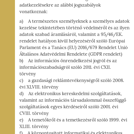
adatkezelésekre az alábbi jogszabályok
vonatkoznak:
a) A természetes személyeknek a személyes adatok
kezelése tekintetében történő védelméről és az ilyen
adatok szabad áramlásáról, valamint a 95/46/EK.
rendelet hatályon kívül helyezéséről szóló Európai
Parlament és a Tanács (EU) 2016/679 Rendelet Unió
Általános Adatvédelmi Rendelete (GDPR rendelet)
b) Az információs önrendelkezési jogról és az
információszabadságról szóló 2011. évi CXII.
törvény
c) a gazdasági reklámtevékenységről szóló 2008.
évi XLVIII. törvény
d) Az elektronikus kereskedelmi szolgáltatások,
valamint az információs társadalommal összefüggő
szolgáltatások egyes kérdéseiről szóló 2001. évi
CVIII. törvény
e) A temetőkről és a temetkezésről szóló 1999. évi
XLIII. törvény
f) A központosított informatikai és elektronikus