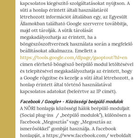
kapcsolatos kiegészítő szolgáltatásokat nyújtson. A
süti a honlap érintett általi használatáról
létrehozott információt általában egy, az Egyesült
Államokban található Google szerverre továbbítja,
majd ott tárolják. A sütik tárolását
megakadályozhatja az érintett, ha a
böngészőszoftverének használata során a megfelelő
beállításokat alkalmazza. Emellett a
https://tools.google.com/dlpage/gaoptout?hl=en
címen elérhető böngésző beépülő modul letöltésével
és telepítésével megakadályozhatja az érintett, hogy
a Google rögzítse és kezelje a süti által létrehozott, a
honlap érintett által történő használatával
kapcsolatos adatokat (beleértve az IP címét).
Facebook / Google+ - Közösségi beépülő modulok
A NÖRI honlapja közösségi hálók beépülő moduljait
(Social plug-ins / „beépülő modulok”), különösen a
Facebook „Megosztás” vagy „Megosztás az
ismerősökkel” gombját használja. A Facebook
honlapját, a https://www.facebook.com/ weboldalt