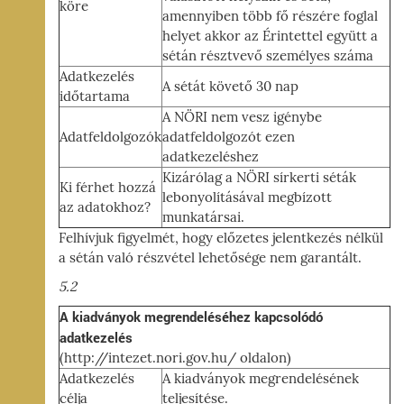
köre
amennyiben több fő részére foglal
helyet akkor az Érintettel együtt a
sétán résztvevő személyes száma
Adatkezelés
A sétát követő 30 nap
időtartama
A NÖRI nem vesz igénybe
Adatfeldolgozók
adatfeldolgozót ezen
adatkezeléshez
Kizárólag a NÖRI sírkerti séták
Ki férhet hozzá
lebonyolításával megbízott
az adatokhoz?
munkatársai.
Felhívjuk figyelmét, hogy előzetes jelentkezés nélkül
a sétán való részvétel lehetősége nem garantált.
5.2
A kiadványok megrendeléséhez kapcsolódó
adatkezelés
(http://intezet.nori.gov.hu/ oldalon)
Adatkezelés
A kiadványok megrendelésének
célja
teljesítése.