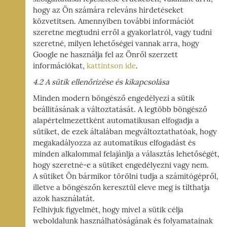
hogy az Ön számára releváns hirdetéseket
közvetítsen. Amennyiben további információt
szeretne megtudni erről a gyakorlatról, vagy tudni
szeretné, milyen lehetőségei vannak arra, hogy
Google ne használja fel az Önről szerzett
információkat,
kattintson ide
.
4.2 A sütik ellenőrizése és kikapcsolása
Minden modern böngésző engedélyezi a sütik
beállításának a változtatását. A legtöbb böngésző
alapértelmezettként automatikusan elfogadja a
sütiket, de ezek általában megváltoztathatóak, hogy
megakadályozza az automatikus elfogadást és
minden alkalommal felajánlja a választás lehetőségét,
hogy szeretné-e a sütiket engedélyezni vagy nem.
A sütiket Ön bármikor törölni tudja a számítógépről,
illetve a böngészőn keresztül eleve meg is tilthatja
azok használatát.
Felhívjuk figyelmét, hogy mivel a sütik célja
weboldalunk használhatóságának és folyamatainak