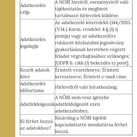
A NÖRI híreiről, eseményeiről való
Adatkezelés
tájékoztatás és meghívót
célja
tartalmazó hírlevelek küldése.
Az adatkezelő közérdekű (144/2013.
(V.14.) Korm. rendelet 4.§ (1) i)
pontja) vagy az adatkezelőre
Adatkezelés
ruházott közhatalmi jogosítvány
jogalapja
gyakorlásának keretében végzett
feladat végrehajtásához szükséges;
[GDPR 6. cikk (1) bekezdés e) pont].
Kezelt adatok
Érintett vezetékneve; Érintett
köre
keresztneve; Érintett e-mail címe.
Adatkezelés
Hírlevélről való leiratkozásig.
időtartama
A NÖRI nem vesz igénybe
Adatfeldolgozók
adatfeldolgozót ezen
adatkezeléshez.
Kizárólag a NÖRI kijelölt
Ki férhet hozzá
kapcsolattartó munkatársa férhet
az adatokhoz?
hozzá.