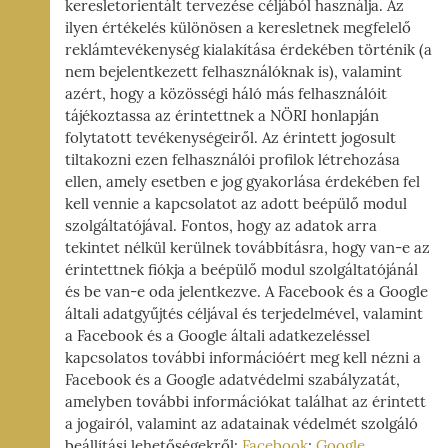
keresletorientált tervezése céljából használja. Az
ilyen értékelés különösen a keresletnek megfelelő
reklámtevékenység kialakítása érdekében történik (a
nem bejelentkezett felhasználóknak is), valamint
azért, hogy a közösségi háló más felhasználóit
tájékoztassa az érintettnek a NÖRI honlapján
folytatott tevékenységeiről. Az érintett jogosult
tiltakozni ezen felhasználói profilok létrehozása
ellen, amely esetben e jog gyakorlása érdekében fel
kell vennie a kapcsolatot az adott beépülő modul
szolgáltatójával. Fontos, hogy az adatok arra
tekintet nélkül kerülnek továbbításra, hogy van-e az
érintettnek fiókja a beépülő modul szolgáltatójánál
és be van-e oda jelentkezve. A Facebook és a Google
általi adatgyűjtés céljával és terjedelmével, valamint
a Facebook és a Google általi adatkezeléssel
kapcsolatos további információért meg kell nézni a
Facebook és a Google adatvédelmi szabályzatát,
amelyben további információkat találhat az érintett
a jogairól, valamint az adatainak védelmét szolgáló
beállítási lehetőségekről:
Facebook
;
Google
.