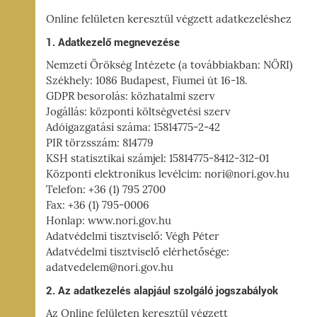
I-
Online felületen keresztül végzett adatkezeléshez
ÁG,
1. Adatkezelő megnevezése
YZET
Nemzeti Örökség Intézete (a továbbiakban: NÖRI)
Székhely: 1086 Budapest, Fiumei út 16-18.
GDPR besorolás: közhatalmi szerv
Jogállás: központi költségvetési szerv
Adóigazgatási száma: 15814775-2-42
PIR törzsszám: 814779
KSH statisztikai számjel: 15814775-8412-312-01
Központi elektronikus levélcím: nori@nori.gov.hu
Telefon: +36 (1) 795 2700
Fax: +36 (1) 795-0006
Honlap: www.nori.gov.hu
Adatvédelmi tisztviselő: Végh Péter
Adatvédelmi tisztviselő elérhetősége:
adatvedelem@nori.gov.hu
2. Az adatkezelés alapjául szolgáló jogszabályok
Az Online felületen keresztül végzett