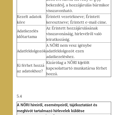
bekezdés], a hozzájárulás bármikor
visszavonható.
Kezelt adatok
Érintett vezetékneve; Érintett
köre
keresztneve; Érintett e-mail címe.
Az Érintett hozzájárulásának
Adatkezelés
visszavonásáig, hírlevélről való
időtartama
leiratkozásig.
A NÖRI nem vesz igénybe
Adatfeldolgozók
adatfeldolgozót ezen
adatkezeléshez.
Kizárólag a NÖRI kijelölt
Ki férhet hozzá
kapcsolattartó munkatársa férhet
az adatokhoz?
hozzá.
5.4
A NÖRI híreiről, eseményeiről, tájékoztatást és
meghívót tartalmazó hírlevelek küldése