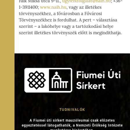
Falk Miksa utca 9-11.,
ugyfelszolgalat@naih.hu
; +36-
1-3911400;
www.naih.hu
, vagy az illetékes
törvényszékhez, a fővárosban a Fővárosi
Törvényszékhez is fordulhat. A pert – választása
szerint – a lakóhelye vagy a tartózkodási helye
szerint illetékes törvényszék előtt is megindíthatja.
TUDNIVALÓK
A Fiumei úti sírkert mauzóleumai csak előzetes
egyeztetéssel látogathatók, a Nemzeti Örökség Intézete