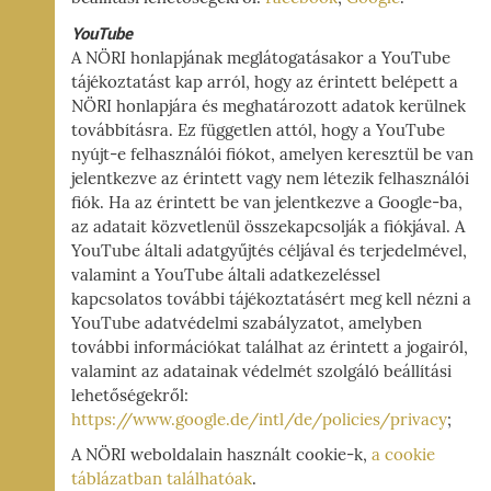
YouTube
A NÖRI honlapjának meglátogatásakor a YouTube
tájékoztatást kap arról, hogy az érintett belépett a
NÖRI honlapjára és meghatározott adatok kerülnek
továbbításra. Ez független attól, hogy a YouTube
nyújt-e felhasználói fiókot, amelyen keresztül be van
jelentkezve az érintett vagy nem létezik felhasználói
fiók. Ha az érintett be van jelentkezve a Google-ba,
az adatait közvetlenül összekapcsolják a fiókjával. A
YouTube általi adatgyűjtés céljával és terjedelmével,
valamint a YouTube általi adatkezeléssel
kapcsolatos további tájékoztatásért meg kell nézni a
YouTube adatvédelmi szabályzatot, amelyben
további információkat találhat az érintett a jogairól,
valamint az adatainak védelmét szolgáló beállítási
lehetőségekről:
https://www.google.de/intl/de/policies/privacy
;
A NÖRI weboldalain használt cookie-k,
a cookie
táblázatban találhatóak
.