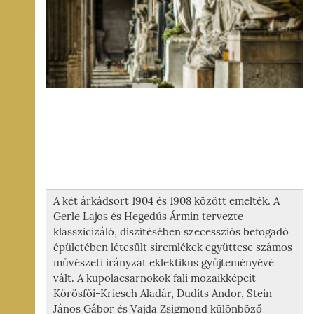
A két árkádsort 1904 és 1908 között emelték. A
Gerle Lajos és Hegedűs Ármin tervezte
klasszicizáló, díszítésében szecessziós befogadó
épületében létesült síremlékek együttese számos
művészeti irányzat eklektikus gyűjteményévé
vált. A kupolacsarnokok fali mozaikképeit
Körösfői-Kriesch Aladár, Dudits Andor, Stein
János Gábor és Vajda Zsigmond különböző