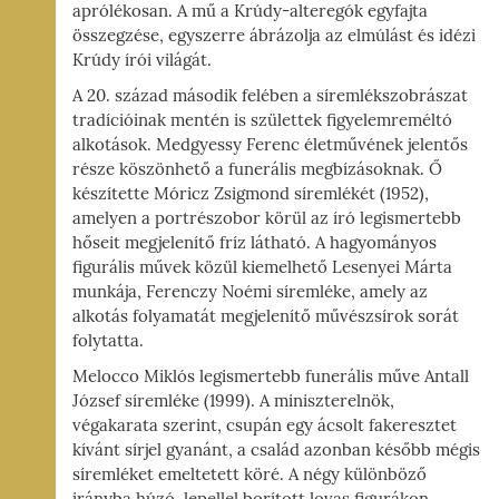
aprólékosan. A mű a Krúdy-alteregók egyfajta
összegzése, egyszerre ábrázolja az elmúlást és idézi
Krúdy írói világát.
A 20. század második felében a síremlékszobrászat
tradícióinak mentén is születtek figyelemreméltó
alkotások. Medgyessy Ferenc életművének jelentős
része köszönhető a funerális megbízásoknak. Ő
készítette Móricz Zsigmond síremlékét (1952),
amelyen a portrészobor körül az író legismertebb
hőseit megjelenítő fríz látható. A hagyományos
figurális művek közül kiemelhető Lesenyei Márta
munkája, Ferenczy Noémi síremléke, amely az
alkotás folyamatát megjelenítő művészsírok sorát
folytatta.
Melocco Miklós legismertebb funerális műve Antall
József síremléke (1999). A miniszterelnök,
végakarata szerint, csupán egy ácsolt fakeresztet
kívánt sírjel gyanánt, a család azonban később mégis
síremléket emeltetett köré. A négy különböző