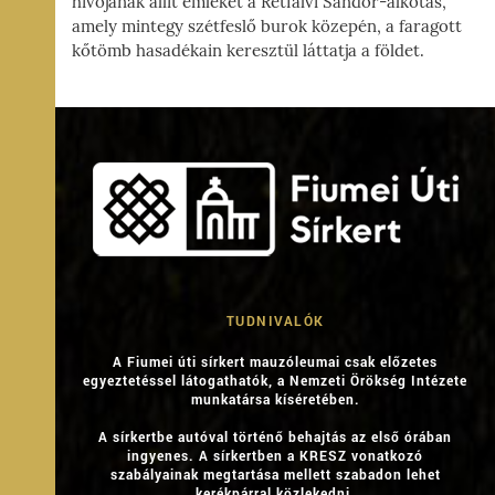
hívójának állít emléket a Rétfalvi Sándor-alkotás,
amely mintegy szétfeslő burok közepén, a faragott
kőtömb hasadékain keresztül láttatja a földet.
TUDNIVALÓK
A Fiumei úti sírkert mauzóleumai csak előzetes
egyeztetéssel látogathatók, a Nemzeti Örökség Intézete
munkatársa kíséretében.
A sírkertbe autóval történő behajtás az első órában
ingyenes. A sírkertben a KRESZ vonatkozó
szabályainak megtartása mellett szabadon lehet
kerékpárral közlekedni.