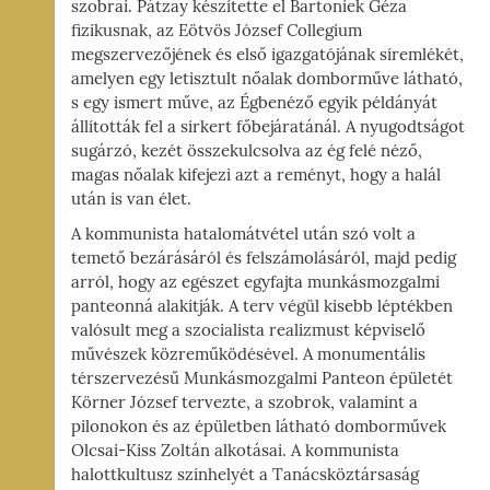
szobrai. Pátzay készítette el Bartoniek Géza
fizikusnak, az Eötvös József Collegium
megszervezőjének és első igazgatójának síremlékét,
amelyen egy letisztult nőalak domborműve látható,
s egy ismert műve, az Égbenéző egyik példányát
állították fel a sírkert főbejáratánál. A nyugodtságot
sugárzó, kezét összekulcsolva az ég felé néző,
magas nőalak kifejezi azt a reményt, hogy a halál
után is van élet.
A kommunista hatalomátvétel után szó volt a
temető bezárásáról és felszámolásáról, majd pedig
arról, hogy az egészet egyfajta munkásmozgalmi
panteonná alakítják. A terv végül kisebb léptékben
valósult meg a szocialista realizmust képviselő
művészek közreműködésével. A monumentális
térszervezésű Munkásmozgalmi Panteon épületét
Körner József tervezte, a szobrok, valamint a
pilonokon és az épületben látható domborművek
Olcsai-Kiss Zoltán alkotásai. A kommunista
halottkultusz színhelyét a Tanácsköztársaság