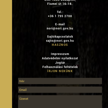
Fiumei út 16-18.
Tel.:
+36 1 795 2700
E-mail
nori@nori.gov.hu
Sajtókapcsolatok
sajto@nori.gov.hu
HASZNOS
Impresszum
Adatvédelmi nyilatkozat
Jogtár
Felhasználási feltételek
ÍRJON NEKÜNK