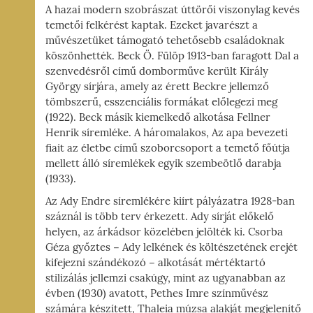
A hazai modern szobrászat úttörői viszonylag kevés
temetői felkérést kaptak. Ezeket javarészt a
művészetüket támogató tehetősebb családoknak
köszönhették. Beck Ö. Fülöp 1913-ban faragott Dal a
szenvedésről című domborműve került Király
György sírjára, amely az érett Beckre jellemző
tömbszerű, esszenciális formákat előlegezi meg
(1922). Beck másik kiemelkedő alkotása Fellner
Henrik síremléke. A háromalakos, Az apa bevezeti
fiait az életbe című szoborcsoport a temető főútja
mellett álló síremlékek egyik szembeötlő darabja
(1933).
Az Ady Endre síremlékére kiírt pályázatra 1928-ban
száznál is több terv érkezett. Ady sírját előkelő
helyen, az árkádsor közelében jelölték ki. Csorba
Géza győztes − Ady lelkének és költészetének erejét
kifejezni szándékozó − alkotását mértéktartó
stilizálás jellemzi csakúgy, mint az ugyanabban az
évben (1930) avatott, Pethes Imre színművész
számára készített, Thaleia múzsa alakját megjelenítő