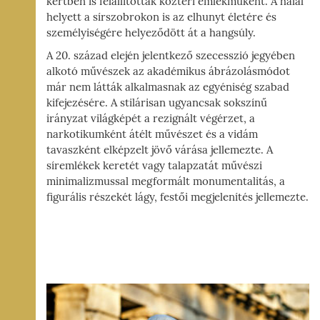
kertben is felállították köztéri emlékműként. A halál
helyett a sírszobrokon is az elhunyt életére és
személyiségére helyeződött át a hangsúly.
A 20. század elején jelentkező szecesszió jegyében
alkotó művészek az akadémikus ábrázolásmódot
már nem látták alkalmasnak az egyéniség szabad
kifejezésére. A stilárisan ugyancsak sokszínű
irányzat világképét a rezignált végérzet, a
narkotikumként átélt művészet és a vidám
tavaszként elképzelt jövő várása jellemezte. A
síremlékek keretét vagy talapzatát művészi
minimalizmussal megformált monumentalitás, a
figurális részekét lágy, festői megjelenítés jellemezte.