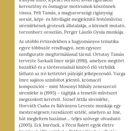
irányba húzó, lepellel borított lovas figurákon
keresztény és ősmagyar motívumok köszönnek
vissza. Péli Tamás, a magyarországi cigányság
sorsát, képi- és hitvilágát megjelenítő festőművész
síremlékének groteszk állatalakja, a körmeit mutató,
torzonborz oroszlán, Perger László Gyula munkája.
Az utóbbi évtizedekben a hagyományos tematika
egyre többször rendhagyó, nem egyszer
nonfiguratív megformálással társul. Ortutay Tamás
tervezte Sarkadi Imre sírját (1981), amelyen megtört
bazaltkő és a törésvonalnál kinövő élő vérbükk
látható az író kettétört pályáját jelképezendő. Varga
Imre sajátos színfoltot jelentő, krómacél
kompozíciói − mint Mosonyi Mihály zeneszerző
síremléke is (1995) − tágítják a temetői művészet
megszokott kereteit. József Attila síremléke,
Horváth Csaba és Bálványos Levente munkája egy
mesterségesen rozsdázott sztélé, amelyen az Ime,
hát megleltem hazámat… teljes szövege olvasható
(2005). Eck Imrének, a Pécsi Balett egyik életre