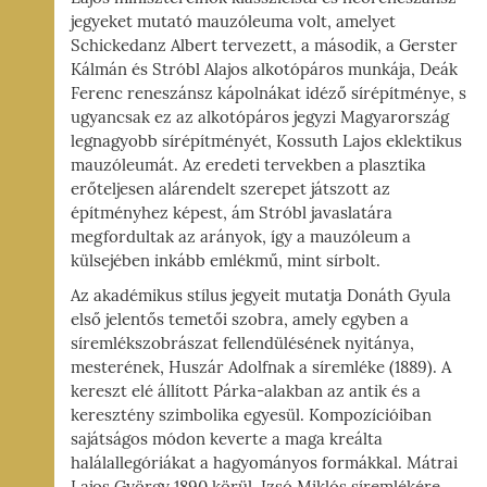
jegyeket mutató mauzóleuma volt, amelyet
Schickedanz Albert tervezett, a második, a Gerster
Kálmán és Stróbl Alajos alkotópáros munkája, Deák
Ferenc reneszánsz kápolnákat idéző sírépítménye, s
ugyancsak ez az alkotópáros jegyzi Magyarország
legnagyobb sírépítményét, Kossuth Lajos eklektikus
mauzóleumát. Az eredeti tervekben a plasztika
erőteljesen alárendelt szerepet játszott az
építményhez képest, ám Stróbl javaslatára
megfordultak az arányok, így a mauzóleum a
külsejében inkább emlékmű, mint sírbolt.
Az akadémikus stílus jegyeit mutatja Donáth Gyula
első jelentős temetői szobra, amely egyben a
síremlékszobrászat fellendülésének nyitánya,
mesterének, Huszár Adolfnak a síremléke (1889). A
kereszt elé állított Párka-alakban az antik és a
keresztény szimbolika egyesül. Kompozícióiban
sajátságos módon keverte a maga kreálta
halálallegóriákat a hagyományos formákkal. Mátrai