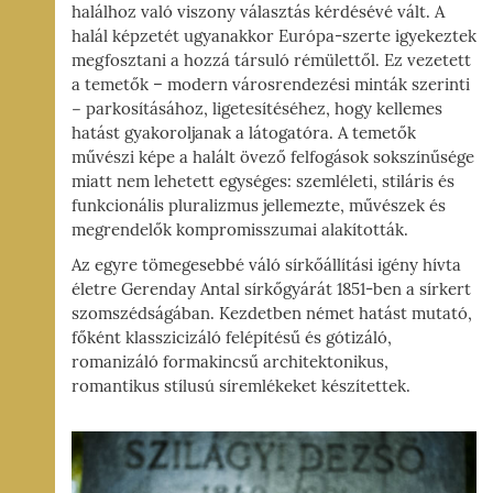
halálhoz való viszony választás kérdésévé vált. A
halál képzetét ugyanakkor Európa-szerte igyekeztek
megfosztani a hozzá társuló rémülettől. Ez vezetett
a temetők – modern városrendezési minták szerinti
− parkosításához, ligetesítéséhez, hogy kellemes
hatást gyakoroljanak a látogatóra. A temetők
művészi képe a halált övező felfogások sokszínűsége
miatt nem lehetett egységes: szemléleti, stiláris és
funkcionális pluralizmus jellemezte, művészek és
megrendelők kompromisszumai alakították.
Az egyre tömegesebbé váló sírkőállítási igény hívta
életre Gerenday Antal sírkőgyárát 1851-ben a sírkert
szomszédságában. Kezdetben német hatást mutató,
főként klasszicizáló felépítésű és gótizáló,
romanizáló formakincsű architektonikus,
romantikus stílusú síremlékeket készítettek.