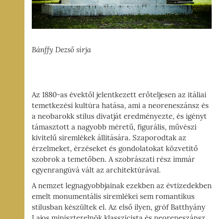
Bánffy Dezső sírja
Az 1880-as évektől jelentkezett erőteljesen az itáliai
temetkezési kultúra hatása, ami a neoreneszánsz és
a neobarokk stílus divatját eredményezte, és igényt
támasztott a nagyobb méretű, figurális, művészi
kivitelű síremlékek állítására. Szaporodtak az
érzelmeket, érzéseket és gondolatokat közvetítő
szobrok a temetőben. A szobrászati rész immár
egyenrangúvá vált az architektúrával.
A nemzet legnagyobbjainak ezekben az évtizedekben
emelt monumentális síremlékei sem romantikus
stílusban készültek el. Az első ilyen, gróf Batthyány
Lajos miniszterelnök klasszicista és neoreneszánsz