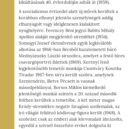
kikiáltásának 40. évfordulóján adták át (1959).
A szocializmus évtizedei alatt új művek kerültek a
korábban elhunyt jelentős személyiségek addig
elhanyagolt vagy ideiglenesen kialakított
nyughelyére. Ferenczy Béni jegyzi Babits Mihály
Apollón alakját megjelenítő síremlékét (1954).
Somogyi József életművének egyik legkiválóbb
alkotása az 1966-ban Bécsből hazatemetett báró
Mednyánszky László sírszobra, amelyet a festő híres
csavargóportréi ihlettek (1969). Kerényi Jenő
legjelentősebb temetői munkája Csontváry Kosztka
Tivadar 1967-ben sírra került szobra, amelynek
Szentendrén, illetve Pécsett is vannak
másodpéldányai. Borsos Miklós kiemelkedő
jelentőségű munkái szintén a 20. század második
felében kerültek a temetőbe. A két méter magas
Krúdy-síremlékre negatív faragású szellemalak, az
író világát felidéző ködlovag-figura került (1968). A
szobrász csak az emberi alak körvonalait ábrázolta,
egyedül a szívnél összefutó ereket dolgozta ki