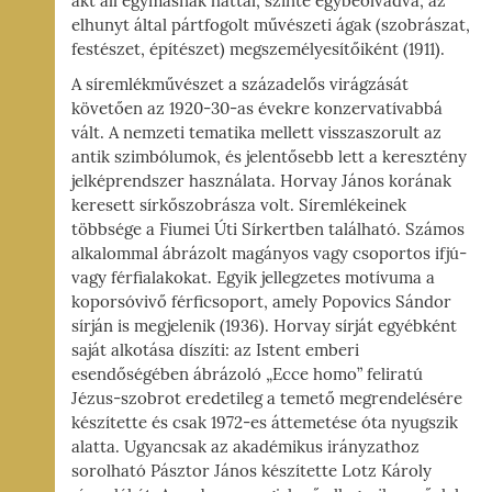
akt áll egymásnak háttal, szinte egybeolvadva, az
elhunyt által pártfogolt művészeti ágak (szobrászat,
festészet, építészet) megszemélyesítőiként (1911).
A síremlékművészet a századelős virágzását
követően az 1920-30-as évekre konzervatívabbá
vált. A nemzeti tematika mellett visszaszorult az
antik szimbólumok, és jelentősebb lett a keresztény
jelképrendszer használata. Horvay János korának
keresett sírkőszobrásza volt. Síremlékeinek
többsége a Fiumei Úti Sírkertben található. Számos
alkalommal ábrázolt magányos vagy csoportos ifjú-
vagy férfialakokat. Egyik jellegzetes motívuma a
koporsóvivő férficsoport, amely Popovics Sándor
sírján is megjelenik (1936). Horvay sírját egyébként
saját alkotása díszíti: az Istent emberi
esendőségében ábrázoló „Ecce homo” feliratú
Jézus-szobrot eredetileg a temető megrendelésére
készítette és csak 1972-es áttemetése óta nyugszik
alatta. Ugyancsak az akadémikus irányzathoz
sorolható Pásztor János készítette Lotz Károly