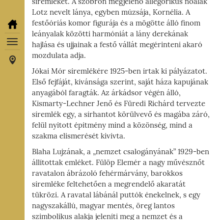
síremlékét. A szobron megjelenő allegorikus nőalak
Lotz nevelt lánya, egyben múzsája, Kornélia. A
festőóriás komor figurája és a mögötte álló finom
leányalak közötti harmóniát a lány derekának
hajlása és ujjainak a festő vállát megérinteni akaró
mozdulata adja.
Jókai Mór síremlékére 1925-ben írtak ki pályázatot.
Első fejfáját, kívánsága szerint, saját háza kapujának
anyagából faragták. Az árkádsor végén álló,
Kismarty-Lechner Jenő és Füredi Richárd tervezte
síremlék egy, a sírhantot körülvevő és magába záró,
felül nyitott építmény mind a közönség, mind a
szakma elismerését kivívta.
Blaha Lujzának, a „nemzet csalogányának” 1929-ben
állítottak emléket. Fülöp Elemér a nagy művésznőt
ravatalon ábrázoló fehérmárvány, barokkos
síremléke feltehetően a megrendelő akaratát
tükrözi. A ravatal lábánál puttók énekelnek, s egy
nagyszakállú, magyar mentés, öreg lantos
szimbolikus alakja jeleníti meg a nemzet és a