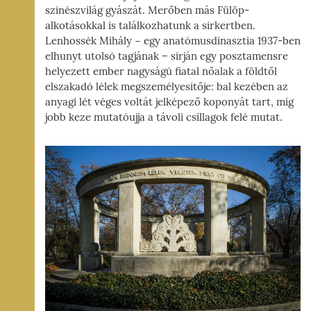
színészvilág gyászát. Merőben más Fülöp-
alkotásokkal is találkozhatunk a sírkertben.
Lenhossék Mihály − egy anatómusdinasztia 1937-ben
elhunyt utolsó tagjának – sírján egy posztamensre
helyezett ember nagyságú fiatal nőalak a földtől
elszakadó lélek megszemélyesítője: bal kezében az
anyagi lét véges voltát jelképező koponyát tart, míg
jobb keze mutatóujja a távoli csillagok felé mutat.