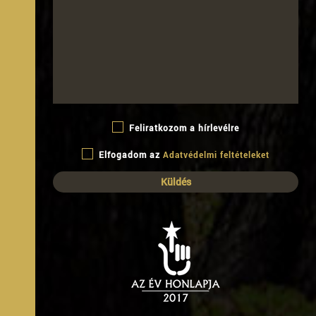
Feliratkozom a hírlevélre
Elfogadom az
Adatvédelmi feltételeket
B
ARJÁNI
Ő