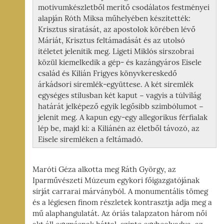
motívumkészletből merítő csodálatos festményei
alapján Róth Miksa műhelyében készítették:
Krisztus siratását, az apostolok körében lévő
Máriát, Krisztus feltámadását és az utolsó
ítéletet jelenítik meg. Ligeti Miklós sírszobrai
közül kiemelkedik a gép- és kazángyáros Eisele
család és Kilián Frigyes könyvkereskedő
árkádsori síremlék-együttese. A két síremlék
egységes stílusban két kaput − vagyis a túlvilág
határát jelképező egyik legősibb szimbólumot −
jelenít meg. A kapun egy-egy allegorikus férfialak
lép be, majd ki: a Kiliánén az életből távozó, az
Eisele síremléken a feltámadó.
Maróti Géza alkotta meg Ráth György, az
Iparművészeti Múzeum egykori főigazgatójának
sírját carrarai márványból. A monumentális tömeg
és a légiesen finom részletek kontrasztja adja meg a
mű alaphangulatát. Az óriás talapzaton három női