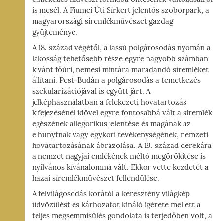
I-
is mesél. A Fiumei Úti Sírkert jelentős szoborpark, a
magyarországi síremlékművészet gazdag
ÁG,
gyűjteménye.
YZET
A 18. század végétől, a lassú polgárosodás nyomán a
lakosság tehetősebb része egyre nagyobb számban
kívánt főúri, nemesi mintára maradandó síremléket
állítani. Pest-Budán a polgárosodás a temetkezés
szekularizációjával is együtt járt. A
jelképhasználatban a felekezeti hovatartozás
kifejezésénél idővel egyre fontosabbá vált a síremlék
egészének allegorikus jelentése és magának az
elhunytnak vagy egykori tevékenységének, nemzeti
hovatartozásának ábrázolása. A 19. század derekára
a nemzet nagyjai emlékének méltó megörökítése is
nyilvános kívánalommá vált. Ekkor vette kezdetét a
hazai síremlékművészet fellendülése.
A felvilágosodás korától a keresztény világkép
üdvözülést és kárhozatot kínáló ígérete mellett a
teljes megsemmisülés gondolata is terjedőben volt, a