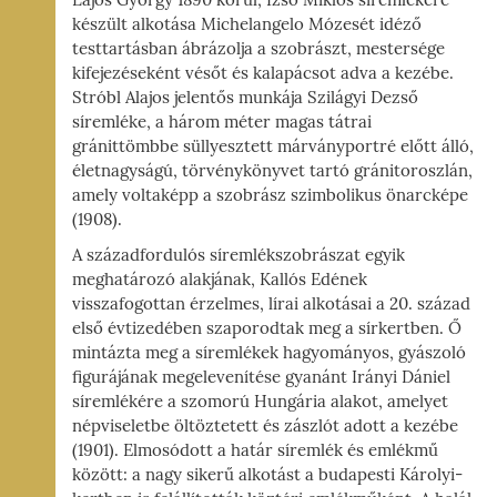
Lajos György 1890 körül, Izsó Miklós síremlékére
készült alkotása Michelangelo Mózesét idéző
testtartásban ábrázolja a szobrászt, mestersége
kifejezéseként vésőt és kalapácsot adva a kezébe.
Stróbl Alajos jelentős munkája Szilágyi Dezső
síremléke, a három méter magas tátrai
gránittömbbe süllyesztett márványportré előtt álló,
életnagyságú, törvénykönyvet tartó gránitoroszlán,
amely voltaképp a szobrász szimbolikus önarcképe
(1908).
A századfordulós síremlékszobrászat egyik
meghatározó alakjának, Kallós Edének
visszafogottan érzelmes, lírai alkotásai a 20. század
első évtizedében szaporodtak meg a sírkertben. Ő
mintázta meg a síremlékek hagyományos, gyászoló
figurájának megelevenítése gyanánt Irányi Dániel
síremlékére a szomorú Hungária alakot, amelyet
népviseletbe öltöztetett és zászlót adott a kezébe
(1901). Elmosódott a határ síremlék és emlékmű
között: a nagy sikerű alkotást a budapesti Károlyi-