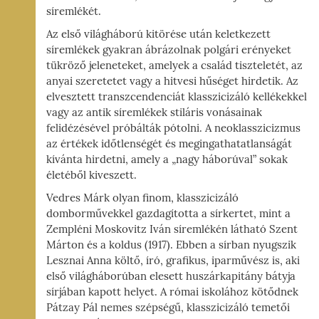
síremlékét.
Az első világháború kitörése után keletkezett
síremlékek gyakran ábrázolnak polgári erényeket
tükröző jeleneteket, amelyek a család tiszteletét, az
anyai szeretetet vagy a hitvesi hűséget hirdetik. Az
elvesztett transzcendenciát klasszicizáló kellékekkel
vagy az antik síremlékek stiláris vonásainak
felidézésével próbálták pótolni. A neoklasszicizmus
az értékek időtlenségét és megingathatatlanságát
kívánta hirdetni, amely a „nagy háborúval” sokak
életéből kiveszett.
Vedres Márk olyan finom, klasszicizáló
domborművekkel gazdagította a sírkertet, mint a
Zempléni Moskovitz Iván síremlékén látható Szent
Márton és a koldus (1917). Ebben a sírban nyugszik
Lesznai Anna költő, író, grafikus, iparművész is, aki
első világháborúban elesett huszárkapitány bátyja
sírjában kapott helyet. A római iskolához kötődnek
Pátzay Pál nemes szépségű, klasszicizáló temetői