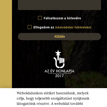
Feliratkozom a hírlevélre
Elfogadom az
Adatvédelmi feltételeket
B
ARJÁNI
Ő
PJÁRA
COPYRIGHT @ 2026
Weboldalunkon sütiket használunk, melyek
B
Design és Fejlesztés:
Make IT Online
célja, hogy teljesebb szolgáltatást nyújtsunk
I
látogatóink részére. A weboldal további
ÉG