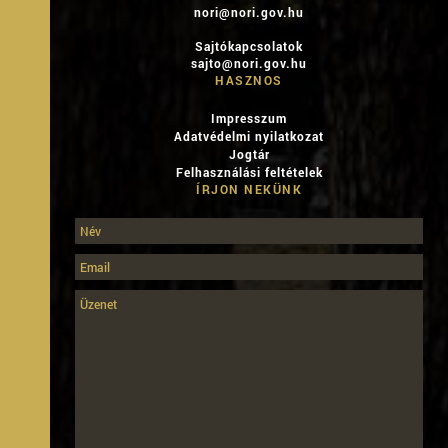
nori@nori.gov.hu
Sajtókapcsolatok
sajto@nori.gov.hu
HASZNOS
Impresszum
Adatvédelmi nyilatkozat
Jogtár
Felhasználási feltételek
ÍRJON NEKÜNK