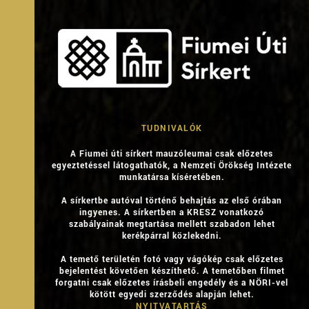
TUDNIVALÓK
A Fiumei úti sírkert mauzóleumai csak előzetes
egyeztetéssel látogathatók, a Nemzeti Örökség Intézete
munkatársa kíséretében.
A sírkertbe autóval történő behajtás az első órában
ingyenes. A sírkertben a KRESZ vonatkozó
szabályainak megtartása mellett szabadon lehet
kerékpárral közlekedni.
A temető területén fotó vagy vágókép csak előzetes
bejelentést követően készíthető. A temetőben filmet
forgatni csak előzetes írásbeli engedély és a NÖRI-vel
kötött egyedi szerződés alapján lehet.
NYITVATARTÁS