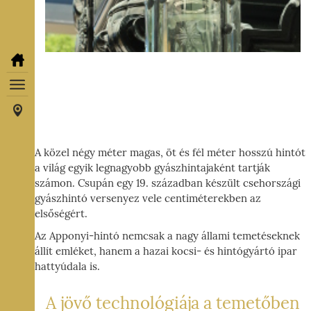
A közel négy méter magas, öt és fél méter hosszú hintót
a világ egyik legnagyobb gyászhintajaként tartják
számon. Csupán egy 19. században készült csehországi
gyászhintó versenyez vele centiméterekben az
elsőségért.
Az Apponyi-hintó nemcsak a nagy állami temetéseknek
állít emléket, hanem a hazai kocsi- és hintógyártó ipar
hattyúdala is.
A jövő technológiája a temetőben