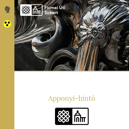
A
ATÁS
TI
P
RPARK
ITÁSOK
EZÉSI
ÁLTATÁSOK
Apponyi-hintó
Ő
NETE
LÉKMŰVÉSZET
LÓGIA