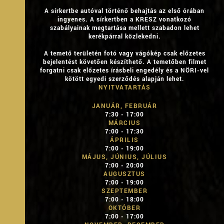
A sírkertbe autóval történő behajtás az első órában
ingyenes. A sírkertben a KRESZ vonatkozó
szabályainak megtartása mellett szabadon lehet
kerékpárral közlekedni.
A temető területén fotó vagy vágókép csak előzetes
bejelentést követően készíthető. A temetőben filmet
forgatni csak előzetes írásbeli engedély és a NÖRI-vel
kötött egyedi szerződés alapján lehet.
NYITVATARTÁS
JANUÁR, FEBRUÁR
7:30 - 17:00
MÁRCIUS
7:00 - 17:30
ÁPRILIS
7:00 - 19:00
MÁJUS, JÚNIUS, JÚLIUS
7:00 - 20:00
AUGUSZTUS
7:00 - 19:00
SZEPTEMBER
7:00 - 18:00
OKTÓBER
7:00 - 17:00