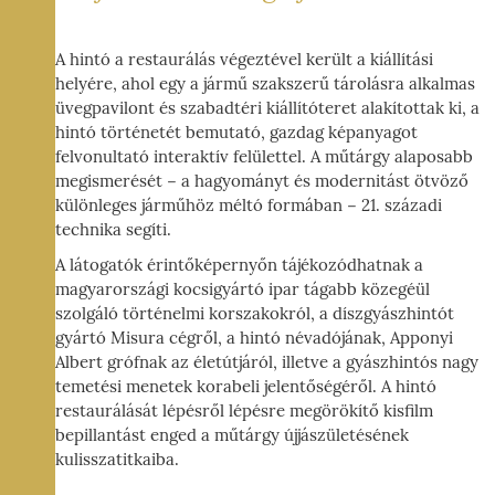
A hintó a restaurálás végeztével került a kiállítási
helyére, ahol egy a jármű szakszerű tárolásra alkalmas
üvegpavilont és szabadtéri kiállítóteret alakítottak ki, a
hintó történetét bemutató, gazdag képanyagot
felvonultató interaktív felülettel. A műtárgy alaposabb
megismerését − a hagyományt és modernitást ötvöző
különleges járműhöz méltó formában − 21. századi
technika segíti.
A látogatók érintőképernyőn tájékozódhatnak a
magyarországi kocsigyártó ipar tágabb közegéül
szolgáló történelmi korszakokról, a díszgyászhintót
gyártó Misura cégről, a hintó névadójának, Apponyi
Albert grófnak az életútjáról, illetve a gyászhintós nagy
temetési menetek korabeli jelentőségéről. A hintó
restaurálását lépésről lépésre megörökítő kisfilm
bepillantást enged a műtárgy újjászületésének
kulisszatitkaiba.