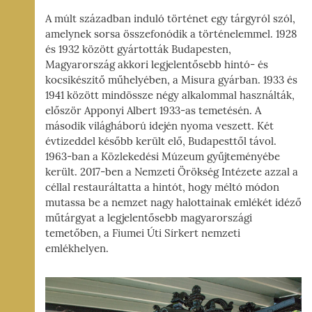
I-
A múlt században induló történet egy tárgyról szól,
amelynek sorsa összefonódik a történelemmel. 1928
ÁG,
és 1932 között gyártották Budapesten,
YZET
Magyarország akkori legjelentősebb hintó- és
kocsikészítő műhelyében, a Misura gyárban. 1933 és
1941 között mindössze négy alkalommal használták,
először Apponyi Albert 1933-as temetésén. A
második világháború idején nyoma veszett. Két
évtizeddel később került elő, Budapesttől távol.
1963-ban a Közlekedési Múzeum gyűjteményébe
került. 2017-ben a Nemzeti Örökség Intézete azzal a
céllal restauráltatta a hintót, hogy méltó módon
mutassa be a nemzet nagy halottainak emlékét idéző
műtárgyat a legjelentősebb magyarországi
temetőben, a Fiumei Úti Sírkert nemzeti
emlékhelyen.