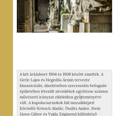
A két árkádsort 1904 és 1908 között emelték. A
Gerle Lajos és Hegedűs Ármin tervezte
klasszicizáló, díszítésében szecessziós befogadó
épületében létesült síremlékek együttese számos
művészeti irányzat eklektikus gyűjteményévé
vált. A kupolacsarnokok fali mozaikképeit
Körösfői-Kriesch Aladár, Dudits Andor, Stein
János Gábor és Vajda Zsigmond különböző