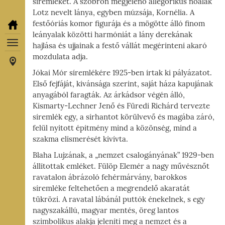
síremlékét. A szobron megjelenő allegorikus nőalak
Lotz nevelt lánya, egyben múzsája, Kornélia. A
festőóriás komor figurája és a mögötte álló finom
leányalak közötti harmóniát a lány derekának
hajlása és ujjainak a festő vállát megérinteni akaró
mozdulata adja.
Jókai Mór síremlékére 1925-ben írtak ki pályázatot.
Első fejfáját, kívánsága szerint, saját háza kapujának
anyagából faragták. Az árkádsor végén álló,
Kismarty-Lechner Jenő és Füredi Richárd tervezte
síremlék egy, a sírhantot körülvevő és magába záró,
felül nyitott építmény mind a közönség, mind a
szakma elismerését kivívta.
Blaha Lujzának, a „nemzet csalogányának” 1929-ben
állítottak emléket. Fülöp Elemér a nagy művésznőt
ravatalon ábrázoló fehérmárvány, barokkos
síremléke feltehetően a megrendelő akaratát
tükrözi. A ravatal lábánál puttók énekelnek, s egy
nagyszakállú, magyar mentés, öreg lantos
szimbolikus alakja jeleníti meg a nemzet és a