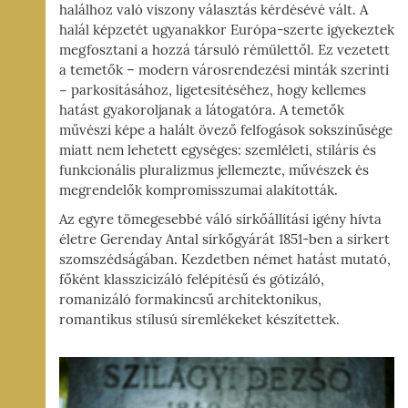
halálhoz való viszony választás kérdésévé vált. A
halál képzetét ugyanakkor Európa-szerte igyekeztek
megfosztani a hozzá társuló rémülettől. Ez vezetett
a temetők – modern városrendezési minták szerinti
− parkosításához, ligetesítéséhez, hogy kellemes
hatást gyakoroljanak a látogatóra. A temetők
művészi képe a halált övező felfogások sokszínűsége
miatt nem lehetett egységes: szemléleti, stiláris és
funkcionális pluralizmus jellemezte, művészek és
megrendelők kompromisszumai alakították.
Az egyre tömegesebbé váló sírkőállítási igény hívta
életre Gerenday Antal sírkőgyárát 1851-ben a sírkert
szomszédságában. Kezdetben német hatást mutató,
főként klasszicizáló felépítésű és gótizáló,
romanizáló formakincsű architektonikus,
romantikus stílusú síremlékeket készítettek.