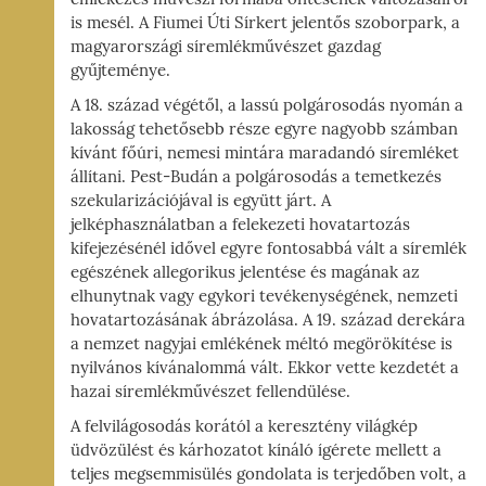
I-
is mesél. A Fiumei Úti Sírkert jelentős szoborpark, a
magyarországi síremlékművészet gazdag
ÁG,
gyűjteménye.
YZET
A 18. század végétől, a lassú polgárosodás nyomán a
lakosság tehetősebb része egyre nagyobb számban
kívánt főúri, nemesi mintára maradandó síremléket
állítani. Pest-Budán a polgárosodás a temetkezés
szekularizációjával is együtt járt. A
jelképhasználatban a felekezeti hovatartozás
kifejezésénél idővel egyre fontosabbá vált a síremlék
egészének allegorikus jelentése és magának az
elhunytnak vagy egykori tevékenységének, nemzeti
hovatartozásának ábrázolása. A 19. század derekára
a nemzet nagyjai emlékének méltó megörökítése is
nyilvános kívánalommá vált. Ekkor vette kezdetét a
hazai síremlékművészet fellendülése.
A felvilágosodás korától a keresztény világkép
üdvözülést és kárhozatot kínáló ígérete mellett a
teljes megsemmisülés gondolata is terjedőben volt, a