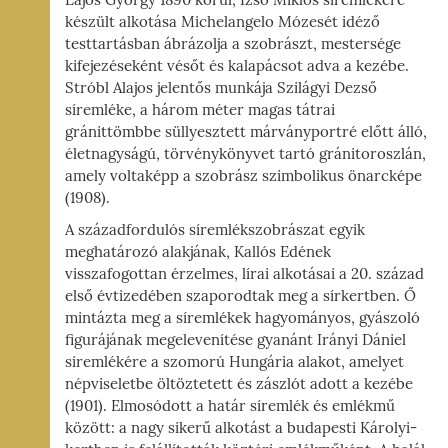
Lajos György 1890 körül, Izsó Miklós síremlékére
készült alkotása Michelangelo Mózesét idéző
testtartásban ábrázolja a szobrászt, mestersége
kifejezéseként vésőt és kalapácsot adva a kezébe.
Stróbl Alajos jelentős munkája Szilágyi Dezső
síremléke, a három méter magas tátrai
gránittömbbe süllyesztett márványportré előtt álló,
életnagyságú, törvénykönyvet tartó gránitoroszlán,
amely voltaképp a szobrász szimbolikus önarcképe
(1908).
A századfordulós síremlékszobrászat egyik
meghatározó alakjának, Kallós Edének
visszafogottan érzelmes, lírai alkotásai a 20. század
első évtizedében szaporodtak meg a sírkertben. Ő
mintázta meg a síremlékek hagyományos, gyászoló
figurájának megelevenítése gyanánt Irányi Dániel
síremlékére a szomorú Hungária alakot, amelyet
népviseletbe öltöztetett és zászlót adott a kezébe
(1901). Elmosódott a határ síremlék és emlékmű
között: a nagy sikerű alkotást a budapesti Károlyi-