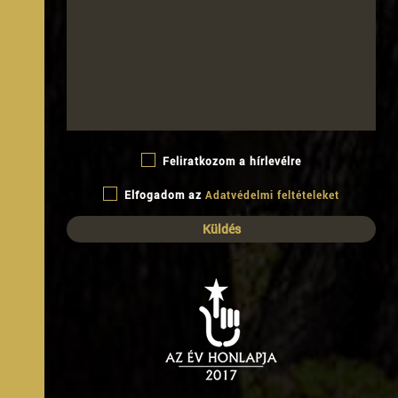
Feliratkozom a hírlevélre
Elfogadom az
Adatvédelmi feltételeket
B
ARJÁNI
Ő