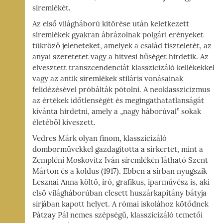
síremlékét.
Az első világháború kitörése után keletkezett
síremlékek gyakran ábrázolnak polgári erényeket
tükröző jeleneteket, amelyek a család tiszteletét, az
anyai szeretetet vagy a hitvesi hűséget hirdetik. Az
elvesztett transzcendenciát klasszicizáló kellékekkel
vagy az antik síremlékek stiláris vonásainak
felidézésével próbálták pótolni. A neoklasszicizmus
az értékek időtlenségét és megingathatatlanságát
kívánta hirdetni, amely a „nagy háborúval” sokak
életéből kiveszett.
Vedres Márk olyan finom, klasszicizáló
domborművekkel gazdagította a sírkertet, mint a
Zempléni Moskovitz Iván síremlékén látható Szent
Márton és a koldus (1917). Ebben a sírban nyugszik
Lesznai Anna költő, író, grafikus, iparművész is, aki
első világháborúban elesett huszárkapitány bátyja
sírjában kapott helyet. A római iskolához kötődnek
Pátzay Pál nemes szépségű, klasszicizáló temetői