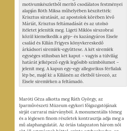
motívumkészletből merítő csodálatos festményei
alapján Róth Miksa műhelyében készítették:
Krisztus siratását, az apostolok körében lévő
Máriát, Krisztus feltámadását és az utolsó
ítéletet jelenítik meg. Ligeti Miklós sírszobrai
közül kiemelkedik a gép- és kazángyáros Eisele
család és Kilián Frigyes könyvkereskedő
árkádsori síremlék-együttese. A két síremlék
egységes stílusban két kaput − vagyis a túlvilág
határát jelképező egyik legősibb szimbólumot −
jelenít meg. A kapun egy-egy allegorikus férfialak
lép be, majd ki: a Kiliánén az életből távozó, az
Eisele síremléken a feltámadó.
Maróti Géza alkotta meg Ráth György, az
Iparművészeti Múzeum egykori főigazgatójának
sírját carrarai márványból. A monumentális tömeg
és a légiesen finom részletek kontrasztja adja meg a
mű alaphangulatát. Az óriás talapzaton három női