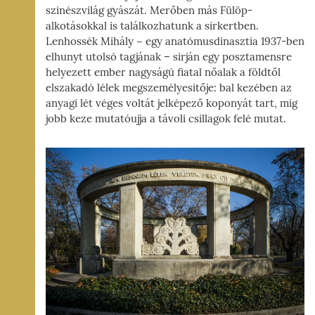
színészvilág gyászát. Merőben más Fülöp-
alkotásokkal is találkozhatunk a sírkertben.
Lenhossék Mihály − egy anatómusdinasztia 1937-ben
elhunyt utolsó tagjának – sírján egy posztamensre
helyezett ember nagyságú fiatal nőalak a földtől
elszakadó lélek megszemélyesítője: bal kezében az
anyagi lét véges voltát jelképező koponyát tart, míg
jobb keze mutatóujja a távoli csillagok felé mutat.