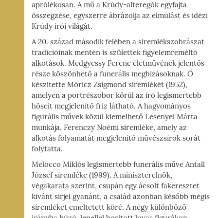
aprólékosan. A mű a Krúdy-alteregók egyfajta
összegzése, egyszerre ábrázolja az elmúlást és idézi
Krúdy írói világát.
A 20. század második felében a síremlékszobrászat
tradícióinak mentén is születtek figyelemreméltó
alkotások. Medgyessy Ferenc életművének jelentős
része köszönhető a funerális megbízásoknak. Ő
készítette Móricz Zsigmond síremlékét (1952),
amelyen a portrészobor körül az író legismertebb
hőseit megjelenítő fríz látható. A hagyományos
figurális művek közül kiemelhető Lesenyei Márta
munkája, Ferenczy Noémi síremléke, amely az
alkotás folyamatát megjelenítő művészsírok sorát
folytatta.
Melocco Miklós legismertebb funerális műve Antall
József síremléke (1999). A miniszterelnök,
végakarata szerint, csupán egy ácsolt fakeresztet
kívánt sírjel gyanánt, a család azonban később mégis
síremléket emeltetett köré. A négy különböző