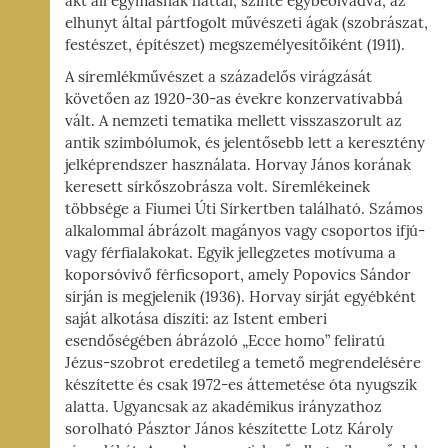
akt áll egymásnak háttal, szinte egybeolvadva, az
elhunyt által pártfogolt művészeti ágak (szobrászat,
festészet, építészet) megszemélyesítőiként (1911).
A síremlékművészet a századelős virágzását
követően az 1920-30-as évekre konzervatívabbá
vált. A nemzeti tematika mellett visszaszorult az
antik szimbólumok, és jelentősebb lett a keresztény
jelképrendszer használata. Horvay János korának
keresett sírkőszobrásza volt. Síremlékeinek
többsége a Fiumei Úti Sírkertben található. Számos
alkalommal ábrázolt magányos vagy csoportos ifjú-
vagy férfialakokat. Egyik jellegzetes motívuma a
koporsóvivő férficsoport, amely Popovics Sándor
sírján is megjelenik (1936). Horvay sírját egyébként
saját alkotása díszíti: az Istent emberi
esendőségében ábrázoló „Ecce homo” feliratú
Jézus-szobrot eredetileg a temető megrendelésére
készítette és csak 1972-es áttemetése óta nyugszik
alatta. Ugyancsak az akadémikus irányzathoz
sorolható Pásztor János készítette Lotz Károly