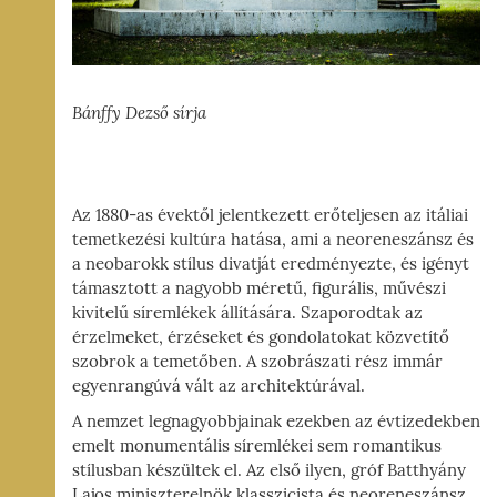
Bánffy Dezső sírja
Az 1880-as évektől jelentkezett erőteljesen az itáliai
temetkezési kultúra hatása, ami a neoreneszánsz és
a neobarokk stílus divatját eredményezte, és igényt
támasztott a nagyobb méretű, figurális, művészi
kivitelű síremlékek állítására. Szaporodtak az
érzelmeket, érzéseket és gondolatokat közvetítő
szobrok a temetőben. A szobrászati rész immár
egyenrangúvá vált az architektúrával.
A nemzet legnagyobbjainak ezekben az évtizedekben
emelt monumentális síremlékei sem romantikus
stílusban készültek el. Az első ilyen, gróf Batthyány
Lajos miniszterelnök klasszicista és neoreneszánsz