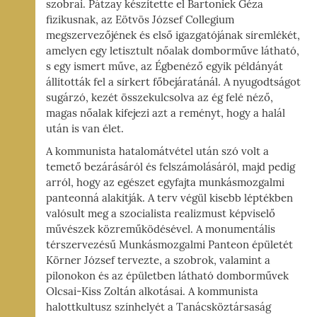
szobrai. Pátzay készítette el Bartoniek Géza
fizikusnak, az Eötvös József Collegium
megszervezőjének és első igazgatójának síremlékét,
amelyen egy letisztult nőalak domborműve látható,
s egy ismert műve, az Égbenéző egyik példányát
állították fel a sírkert főbejáratánál. A nyugodtságot
sugárzó, kezét összekulcsolva az ég felé néző,
magas nőalak kifejezi azt a reményt, hogy a halál
után is van élet.
A kommunista hatalomátvétel után szó volt a
temető bezárásáról és felszámolásáról, majd pedig
arról, hogy az egészet egyfajta munkásmozgalmi
panteonná alakítják. A terv végül kisebb léptékben
valósult meg a szocialista realizmust képviselő
művészek közreműködésével. A monumentális
térszervezésű Munkásmozgalmi Panteon épületét
Körner József tervezte, a szobrok, valamint a
pilonokon és az épületben látható domborművek
Olcsai-Kiss Zoltán alkotásai. A kommunista
halottkultusz színhelyét a Tanácsköztársaság