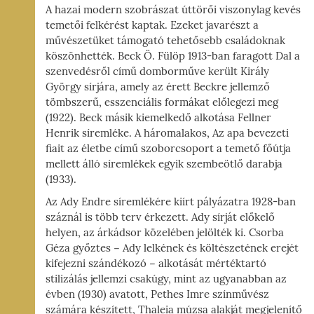
A hazai modern szobrászat úttörői viszonylag kevés
temetői felkérést kaptak. Ezeket javarészt a
művészetüket támogató tehetősebb családoknak
köszönhették. Beck Ö. Fülöp 1913-ban faragott Dal a
szenvedésről című domborműve került Király
György sírjára, amely az érett Beckre jellemző
tömbszerű, esszenciális formákat előlegezi meg
(1922). Beck másik kiemelkedő alkotása Fellner
Henrik síremléke. A háromalakos, Az apa bevezeti
fiait az életbe című szoborcsoport a temető főútja
mellett álló síremlékek egyik szembeötlő darabja
(1933).
Az Ady Endre síremlékére kiírt pályázatra 1928-ban
száznál is több terv érkezett. Ady sírját előkelő
helyen, az árkádsor közelében jelölték ki. Csorba
Géza győztes − Ady lelkének és költészetének erejét
kifejezni szándékozó − alkotását mértéktartó
stilizálás jellemzi csakúgy, mint az ugyanabban az
évben (1930) avatott, Pethes Imre színművész
számára készített, Thaleia múzsa alakját megjelenítő