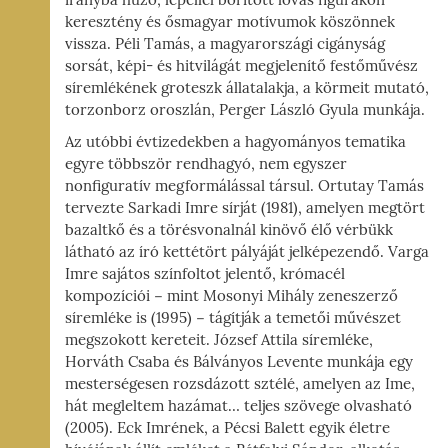
irányba húzó, lepellel borított lovas figurákon
keresztény és ősmagyar motívumok köszönnek
vissza. Péli Tamás, a magyarországi cigányság
sorsát, képi- és hitvilágát megjelenítő festőművész
síremlékének groteszk állatalakja, a körmeit mutató,
torzonborz oroszlán, Perger László Gyula munkája.
Az utóbbi évtizedekben a hagyományos tematika
egyre többször rendhagyó, nem egyszer
nonfiguratív megformálással társul. Ortutay Tamás
tervezte Sarkadi Imre sírját (1981), amelyen megtört
bazaltkő és a törésvonalnál kinövő élő vérbükk
látható az író kettétört pályáját jelképezendő. Varga
Imre sajátos színfoltot jelentő, krómacél
kompozíciói − mint Mosonyi Mihály zeneszerző
síremléke is (1995) − tágítják a temetői művészet
megszokott kereteit. József Attila síremléke,
Horváth Csaba és Bálványos Levente munkája egy
mesterségesen rozsdázott sztélé, amelyen az Ime,
hát megleltem hazámat… teljes szövege olvasható
(2005). Eck Imrének, a Pécsi Balett egyik életre