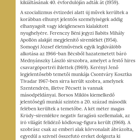
kikiáltásának 40. évfordulóján adták át (1959).
A szocializmus évtizedei alatt új művek kerültek a
korábban elhunyt jelentős személyiségek addig
elhanyagolt vagy ideiglenesen kialakított
nyughelyére. Ferenczy Béni jegyzi Babits Mihály
Apollón alakját megjelenítő síremlékét (1954).
Somogyi József életművének egyik legkiválóbb
alkotása az 1966-ban Bécsből hazatemetett báró
Mednyánszky László sírszobra, amelyet a festő híres
csavargóportréi ihlettek (1969). Kerényi Jenő
legjelentősebb temetői munkája Csontváry Kosztka
Tivadar 1967-ben sírra került szobra, amelynek
Szentendrén, illetve Pécsett is vannak
másodpéldányai. Borsos Miklós kiemelkedő
jelentőségű munkái szintén a 20. század második
felében kerültek a temetőbe. A két méter magas
Krúdy-síremlékre negatív faragású szellemalak, az
író világát felidéző ködlovag-figura került (1968). A
szobrász csak az emberi alak körvonalait ábrázolta,
egyedül a szívnél összefutó ereket dolgozta ki