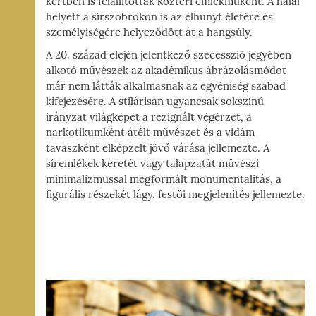
kertben is felállították köztéri emlékműként. A halál
helyett a sírszobrokon is az elhunyt életére és
személyiségére helyeződött át a hangsúly.
A 20. század elején jelentkező szecesszió jegyében
alkotó művészek az akadémikus ábrázolásmódot
már nem látták alkalmasnak az egyéniség szabad
kifejezésére. A stilárisan ugyancsak sokszínű
irányzat világképét a rezignált végérzet, a
narkotikumként átélt művészet és a vidám
tavaszként elképzelt jövő várása jellemezte. A
síremlékek keretét vagy talapzatát művészi
minimalizmussal megformált monumentalitás, a
figurális részekét lágy, festői megjelenítés jellemezte.