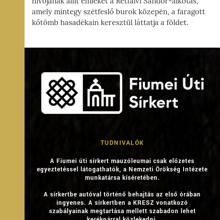
hívójának állít emléket a Rétfalvi Sándor-alkotás,
amely mintegy szétfeslő burok közepén, a faragott
kőtömb hasadékain keresztül láttatja a földet.
TUDNIVALÓK
A Fiumei úti sírkert mauzóleumai csak előzetes
egyeztetéssel látogathatók, a Nemzeti Örökség Intézete
munkatársa kíséretében.
A sírkertbe autóval történő behajtás az első órában
ingyenes. A sírkertben a KRESZ vonatkozó
szabályainak megtartása mellett szabadon lehet
kerékpárral közlekedni.