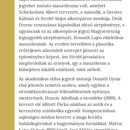
jegyeket mutató mauzóleuma volt, amelyet
Schickedanz Albert tervezett, a második, a Gerster
Kálmán és Stróbl Alajos alkotópáros munkája, Deák
Ferenc reneszánsz kápolnákat idéző sírépítménye, s
ugyancsak ez az alkotópáros jegyzi Magyarország
legnagyobb sírépítményét, Kossuth Lajos eklektikus
mauzóleumát. Az eredeti tervekben a plasztika
erőteljesen alárendelt szerepet játszott az
építményhez képest, ám Stróbl javaslatára
megfordultak az arányok, így a mauzóleum a
külsejében inkább emlékmű, mint sírbolt.
Az akadémikus stílus jegyeit mutatja Donáth Gyula
első jelentős temetői szobra, amely egyben a
síremlékszobrászat fellendülésének nyitánya,
mesterének, Huszár Adolfnak a síremléke (1889). A
kereszt elé állított Párka-alakban az antik és a
keresztény szimbolika egyesül. Kompozícióiban
sajátságos módon keverte a maga kreálta
halálallegóriákat a hagyományos formákkal. Mátrai