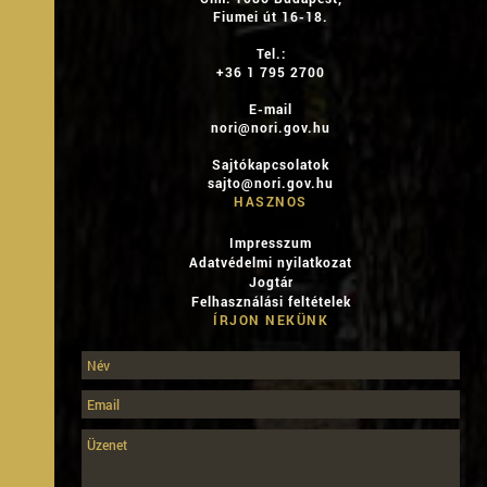
Fiumei út 16-18.
Tel.:
+36 1 795 2700
E-mail
nori@nori.gov.hu
Sajtókapcsolatok
sajto@nori.gov.hu
HASZNOS
Impresszum
Adatvédelmi nyilatkozat
Jogtár
Felhasználási feltételek
ÍRJON NEKÜNK