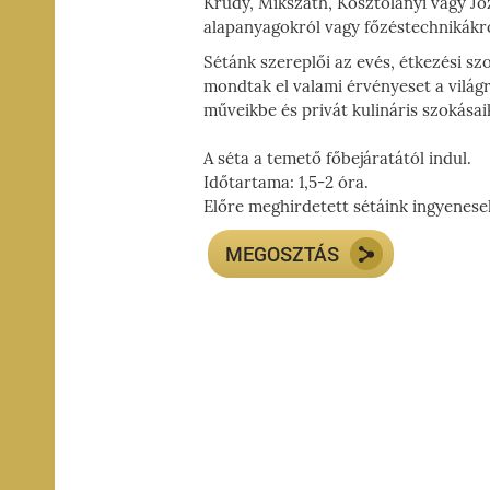
Krúdy, Mikszáth, Kosztolányi vagy Jó
I-
alapanyagokról vagy főzéstechnikákr
ÁG,
Sétánk szereplői az evés, étkezési sz
YZET
mondtak el valami érvényeset a világ
műveikbe és privát kulináris szokása
A séta a temető főbejáratától indul.
Időtartama: 1,5-2 óra.
Előre meghirdetett sétáink ingyenese
MEGOSZTÁS