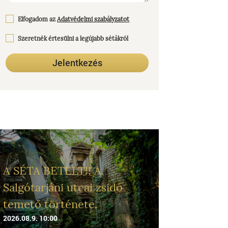
Elfogadom az
Adatvédelmi szabályzatot
Szeretnék értesülni a legújabb sétákról
Jelentkezés
A SÉTA BETELT!! A
Salgótarjáni utcai zsidó
temető története.
2026.08.9. 10:00