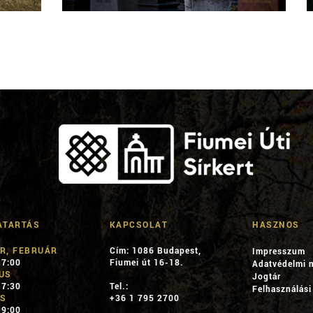
ATARTÁS
KAPCSOLAT
HASZNOS
R, FEBRUÁR
Cím: 1086 Budapest,
Impresszum
17:00
Fiumei út 16-18.
Adatvédelmi n
US
Jogtár
17:30
Tel.:
Felhasználási 
IS
+36 1 795 2700
19:00