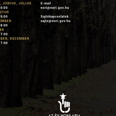
, JÚNIUS, JÚLIUS
E-mail
20:00
nori@nori.gov.hu
ZTUS
19:00
Sajtókapcsolatok
EMBER
sajto@nori.gov.hu
18:00
ER
17:00
BER, DECEMBER
17:00