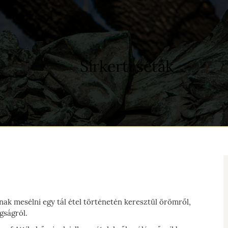
Sírkerti séták
ak mesélni egy tál étel történetén keresztül örömről,
gságról.