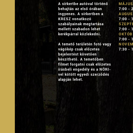
A sírkertbe autóval történő
MÁJUS
behajtás az első órában
7:00 - 
ingyenes. A sírkertben a
AUGUS
KRESZ vonatkozó
7:00 - 
szabályainak megtartása
SZEPT
mellett szabadon lehet
7:00 - 
kerékpárral közlekedni.
OKTÓB
7:00 - 
A temető területén fotó vagy
NOVEM
vágókép csak előzetes
7:30 - 
bejelentést követően
készíthető. A temetőben
filmet forgatni csak előzetes
írásbeli engedély és a NÖRI-
vel kötött egyedi szerződés
alapján lehet.
B
ARJÁNI
Ő