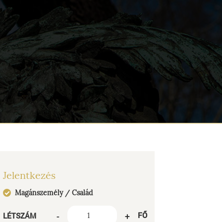
Jelentkezés
Magánszemély / Család
-
+
FŐ
LÉTSZÁM