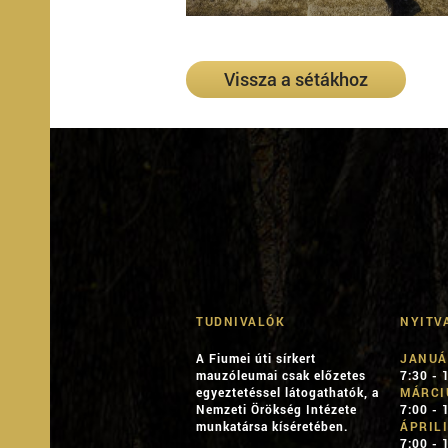
Vissza a sétákhoz
TUDNIVALÓK
NYITV
A Fiumei úti sírkert
JANUÁ
mauzóleumai csak előzetes
7:30 - 
egyeztetéssel látogathatók, a
MÁRCI
Nemzeti Örökség Intézete
7:00 - 
munkatársa kíséretében.
ÁPRIL
7:00 - 