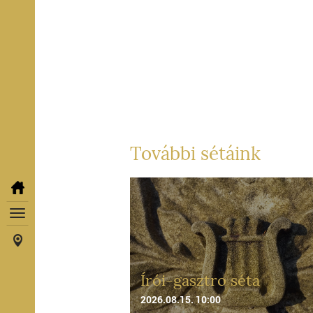
További sétáink
Írói-gasztro séta
2026.08.15. 10:00