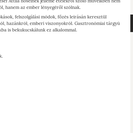
zsef Attila hőseinek jelleme ételekről szóló műveikben nem
ól, hanem az ember lényegéről szólnak.
okások, felszolgálási módok, főzés leírásán keresztül
ról, hazánkról, emberi viszonyokról. Gasztronómiai tárgyú
ikba is bekukucskálunk ez alkalommal.
k.