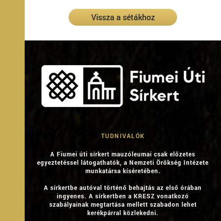
Vissza a sétákhoz
TUDNIVALÓK
A Fiumei úti sírkert mauzóleumai csak előzetes
egyeztetéssel látogathatók, a Nemzeti Örökség Intézete
munkatársa kíséretében.
A sírkertbe autóval történő behajtás az első órában
ingyenes. A sírkertben a KRESZ vonatkozó
szabályainak megtartása mellett szabadon lehet
kerékpárral közlekedni.