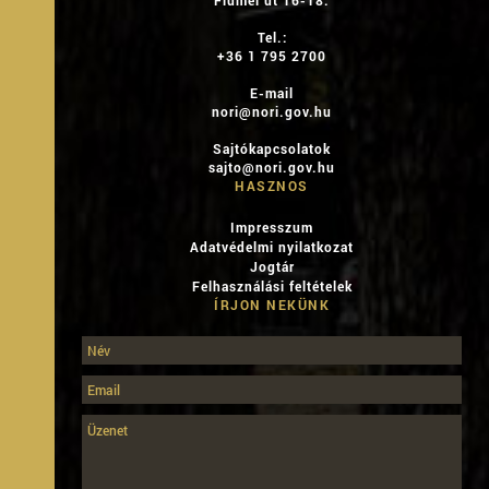
Fiumei út 16-18.
Tel.:
+36 1 795 2700
E-mail
nori@nori.gov.hu
Sajtókapcsolatok
sajto@nori.gov.hu
HASZNOS
Impresszum
Adatvédelmi nyilatkozat
Jogtár
Felhasználási feltételek
ÍRJON NEKÜNK