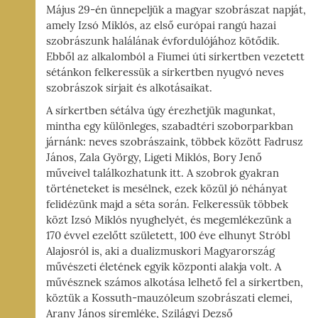
I-
Május 29-én ünnepeljük a magyar szobrászat napját,
amely Izsó Miklós, az első európai rangú hazai
ÁG,
szobrászunk halálának évfordulójához kötődik.
YZET
Ebből az alkalomból a Fiumei úti sírkertben vezetett
sétánkon felkeressük a sírkertben nyugvó neves
szobrászok sírjait és alkotásaikat.
A sírkertben sétálva úgy érezhetjük magunkat,
mintha egy különleges, szabadtéri szoborparkban
járnánk: neves szobrászaink, többek között Fadrusz
János, Zala György, Ligeti Miklós, Bory Jenő
műveivel találkozhatunk itt. A szobrok gyakran
történeteket is mesélnek, ezek közül jó néhányat
felidézünk majd a séta során. Felkeressük többek
közt Izsó Miklós nyughelyét, és megemlékezünk a
170 évvel ezelőtt született, 100 éve elhunyt Stróbl
Alajosról is, aki a dualizmuskori Magyarország
művészeti életének egyik központi alakja volt. A
művésznek számos alkotása lelhető fel a sírkertben,
köztük a Kossuth-mauzóleum szobrászati elemei,
Arany János síremléke, Szilágyi Dezső