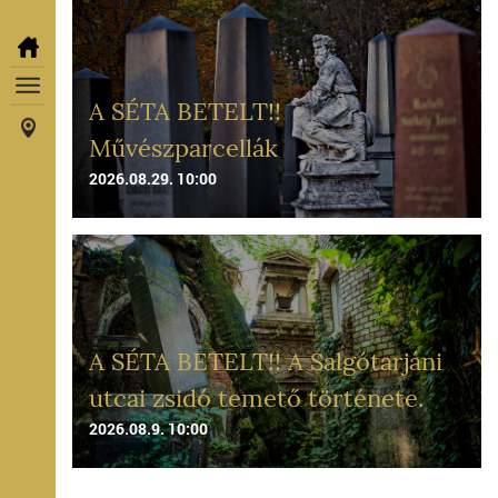
A SÉTA BETELT!!
Művészparcellák
2026.08.29. 10:00
A SÉTA BETELT!! A Salgótarjáni
utcai zsidó temető története.
2026.08.9. 10:00