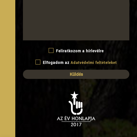
Feliratkozom a hírlevélre
Elfogadom az
Adatvédelmi feltételeket
B
ARJÁNI
Ő
PJÁRA