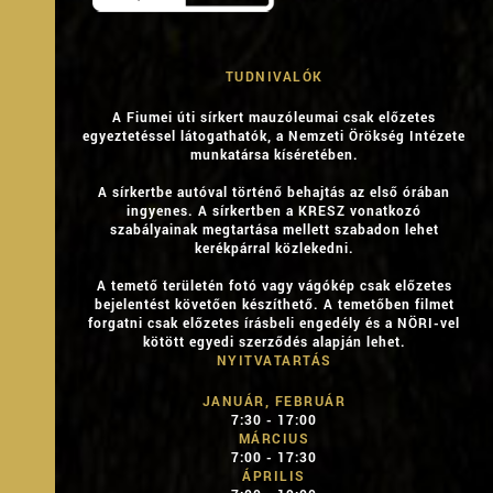
TUDNIVALÓK
A Fiumei úti sírkert mauzóleumai csak előzetes
egyeztetéssel látogathatók, a Nemzeti Örökség Intézete
munkatársa kíséretében.
A sírkertbe autóval történő behajtás az első órában
ingyenes. A sírkertben a KRESZ vonatkozó
szabályainak megtartása mellett szabadon lehet
kerékpárral közlekedni.
A temető területén fotó vagy vágókép csak előzetes
bejelentést követően készíthető. A temetőben filmet
forgatni csak előzetes írásbeli engedély és a NÖRI-vel
kötött egyedi szerződés alapján lehet.
NYITVATARTÁS
JANUÁR, FEBRUÁR
7:30 - 17:00
MÁRCIUS
7:00 - 17:30
ÁPRILIS