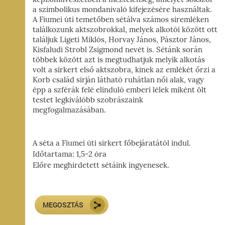
I-
a szimbolikus mondanivaló kifejezésére használtak.
A Fiumei úti temetőben sétálva számos síremléken
ÁG,
találkozunk aktszobrokkal, melyek alkotói között ott
YZET
találjuk Ligeti Miklós, Horvay János, Pásztor János,
Kisfaludi Strobl Zsigmond nevét is. Sétánk során
többek között azt is megtudhatjuk melyik alkotás
volt a sírkert első aktszobra, kinek az emlékét őrzi a
Korb család sírján látható ruhátlan női alak, vagy
épp a szférák felé elinduló emberi lélek miként ölt
testet legkiválóbb szobrászaink
megfogalmazásában.
A séta a Fiumei úti sírkert főbejáratától indul.
Időtartama: 1,5-2 óra
Előre meghirdetett sétáink ingyenesek.
MEGOSZTÁS