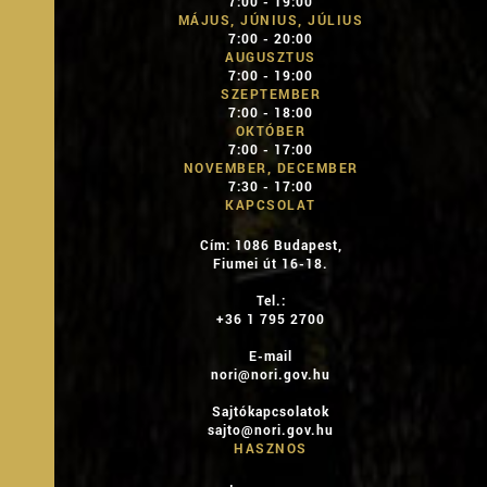
7:00 - 19:00
MÁJUS, JÚNIUS, JÚLIUS
7:00 - 20:00
AUGUSZTUS
7:00 - 19:00
SZEPTEMBER
7:00 - 18:00
OKTÓBER
7:00 - 17:00
NOVEMBER, DECEMBER
7:30 - 17:00
KAPCSOLAT
Cím: 1086 Budapest,
Fiumei út 16-18.
Tel.:
+36 1 795 2700
E-mail
nori@nori.gov.hu
Sajtókapcsolatok
sajto@nori.gov.hu
HASZNOS