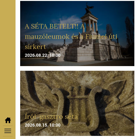
A SÉTA BETELT!! A
mauzóleumok és a Fiumei úti
sírkert
2026.08.22. 10:00
Írói-gasztro séta
2026.08.15. 10:00