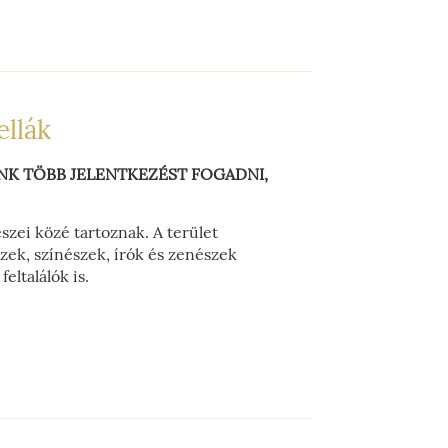
llák
UNK TÖBB JELENTKEZÉST FOGADNI,
zei közé tartoznak. A terület
ek, színészek, írók és zenészek
eltalálók is.