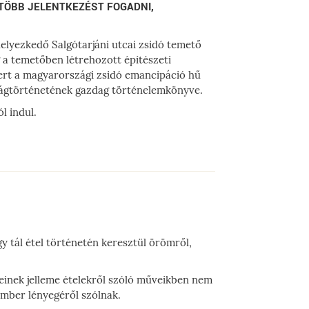
 TÖBB JELENTKEZÉST FOGADNI,
elyezkedő Salgótarjáni utcai zsidó temető
 a temetőben létrehozott építészeti
rkert a magyarországi zsidó emancipáció hű
ságtörténetének gazdag történelemkönyve.
l indul.
y tál étel történetén keresztül örömről,
seinek jelleme ételekről szóló műveikben nem
mber lényegéről szólnak.