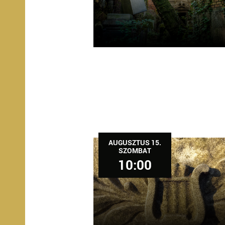
I-
ÁG,
YZET
AUGUSZTUS 15.
SZOMBAT
10:00