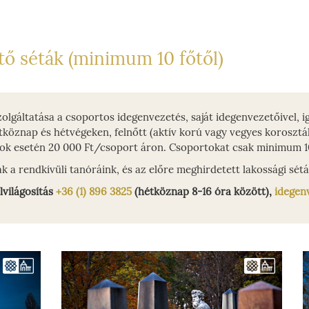
tő séták (minimum 10 főtől)
lgáltatása a csoportos idegenvezetés, saját idegenvezetőivel, ig
tköznap és hétvégeken, felnőtt (aktív korú vagy vegyes koroszt
ok esetén 20 000 Ft/csoport áron. Csoportokat csak minimum 10
k a rendkívüli tanóráink, és az előre meghirdetett lakossági sétá
lvilágosítás
+36 (1) 896 3825
(hétköznap 8-16 óra között),
idegen