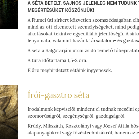
A SÉTA BETELT, SAJNOS JELENLEG NEM TUDUNK
MEGÉRTÉSÜKET KÖSZÖNJÜK!
A Fiumei úti sírkert közvetlen szomszédságában elh
mind az ott eltemetett személyiségeket, mind pedig
alkotásokat tekintve egyedülálló jelentőségű. A sí
lenyomata, valamint hazánk társadalom- és gazda
A séta a Salgótarjáni utcai zsidó temető főbejáratátó
A túra időtartama 1,5-2 óra.
Előre meghirdetett sétáink ingyenesek.
Írói-gasztro séta
Irodalmunk képviselői mindent el tudnak mesélni eg
szomorúságról, szegénységről, gazdagságról.
Krúdy, Mikszáth, Kosztolányi vagy József Attila hő
alapanyagokról vagy főzéstechnikákról, hanem az e