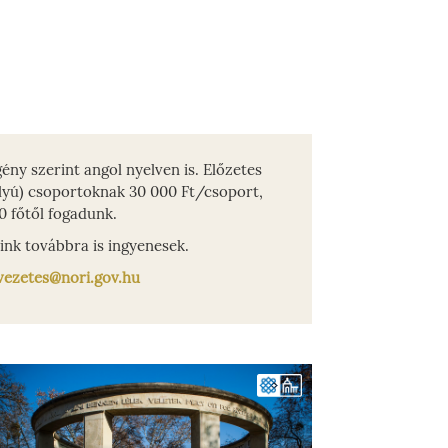
ény szerint angol nyelven is. Előzetes
ályú) csoportoknak 30 000 Ft/csoport,
 főtől fogadunk.
ink továbbra is ingyenesek.
vezetes@nori.gov.hu