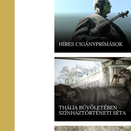
HÍRES CIGÁNYPRÍMÁSOK
THÁLIA BŰVÖLETÉBEN -
SZÍNHÁZTÖRTÉNETI SÉTA