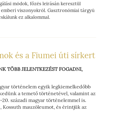
gálási módok, főzés leírásán keresztül
, emberi viszonyokról. Gasztronómiai tárgyú
cskálunk ez alkalommal.
k és a Fiumei úti sírkert
UNK TÖBB JELENTKEZÉST FOGADNI,
magyar történelem egyik legkiemelkedőbb
edünk a temető történetével, valamint az
9-20. századi magyar történelemmel is.
, Kossuth mauzóleumot, és érintjük az