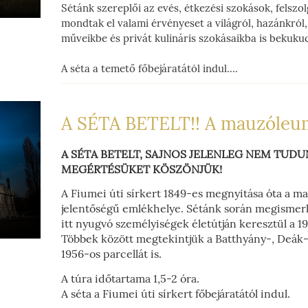
Sétánk szereplői az evés, étkezési szokások, felszol
mondtak el valami érvényeset a világról, hazánkról
műveikbe és privát kulináris szokásaikba is bekuku
A séta a temető főbejáratától indul.
Időtartama: 1,5-2 óra.
Előre meghirdetett sétáink ingyenesek.
A SÉTA BETELT!! A mauzóleumo
A SÉTA BETELT, SAJNOS JELENLEG NEM TUD
MEGÉRTÉSÜKET KÖSZÖNJÜK!
A Fiumei úti sírkert 1849-es megnyitása óta a 
jelentőségű emlékhelye. Sétánk során megismerk
itt nyugvó személyiségek életútján keresztül a 1
Többek között megtekintjük a Batthyány-, Deák-
1956-os parcellát is.
A túra időtartama 1,5-2 óra.
A séta a Fiumei úti sírkert főbejáratától indul.