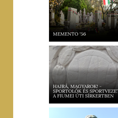
MEMENTO '56
HAJRÁ, MAGYAROK! -
SPORTOLÓK ÉS SPORTVEZE
A FIUMEI ÚTI SÍRKERTBEN