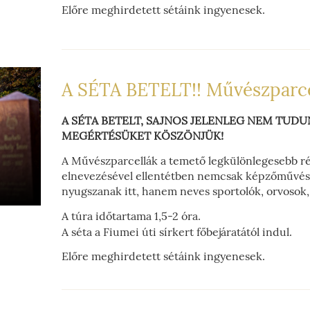
Előre meghirdetett sétáink ingyenesek.
A SÉTA BETELT!! Művészparce
A SÉTA BETELT, SAJNOS JELENLEG NEM TUD
MEGÉRTÉSÜKET KÖSZÖNJÜK!
A Művészparcellák a temető legkülönlegesebb rés
elnevezésével ellentétben nemcsak képzőművész
nyugszanak itt, hanem neves sportolók, orvosok, f
A túra időtartama 1,5-2 óra.
A séta a Fiumei úti sírkert főbejáratától indul.
Előre meghirdetett sétáink ingyenesek.