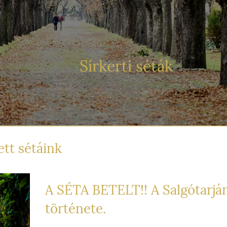
Sírkerti séták
tt sétáink
A SÉTA BETELT!! A Salgótarján
története.